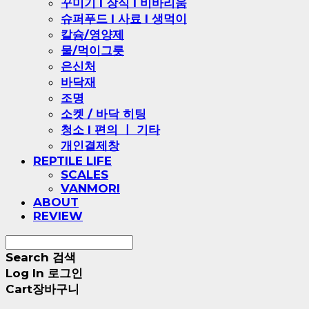
꾸미기 l 장식 l 비바리움
슈퍼푸드 l 사료 l 생먹이
칼슘/영양제
물/먹이그릇
은신처
바닥재
조명
소켓 / 바닥 히팅
청소 l 편의 ㅣ 기타
개인결제창
REPTILE LIFE
SCALES
VANMORI
ABOUT
REVIEW
Search
검색
Log In
로그인
Cart
장바구니