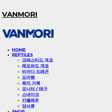
VANMORI
HOME
REPTILES
크레스티드 게코
레오파드 게코
비어디 드래곤
도마뱀
육지 거북
모니터 / 테구
스네이크
카멜레온
양서류
SHOP