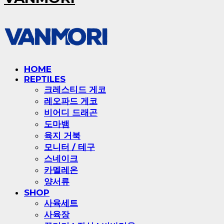
HOME
REPTILES
크레스티드 게코
레오파드 게코
비어디 드래곤
도마뱀
육지 거북
모니터 / 테구
스네이크
카멜레온
양서류
SHOP
사육세트
사육장