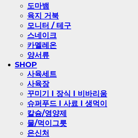
도마뱀
육지 거북
모니터 / 테구
스네이크
카멜레온
양서류
SHOP
사육세트
사육장
꾸미기 l 장식 l 비바리움
슈퍼푸드 l 사료 l 생먹이
칼슘/영양제
물/먹이그릇
은신처