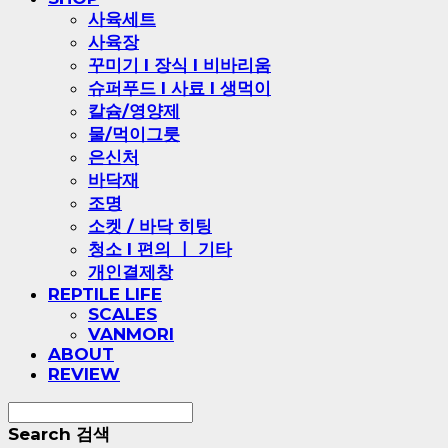
사육세트
사육장
꾸미기 l 장식 l 비바리움
슈퍼푸드 l 사료 l 생먹이
칼슘/영양제
물/먹이그릇
은신처
바닥재
조명
소켓 / 바닥 히팅
청소 l 편의 ㅣ 기타
개인결제창
REPTILE LIFE
SCALES
VANMORI
ABOUT
REVIEW
Search
검색