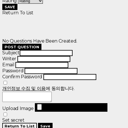
Rating
SAVE
Return To List
No Questions Have Been Created.
POST QUESTION
Subject
Writer
Email
Password
Confirm Password
개인정보 수집 및 이용
에 동의합니다.
Upload Image
Set secret
Return To List
Save