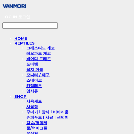
LOG IN
로그인
HOME
REPTILES
크레스티드 게코
레오파드 게코
비어디 드래곤
도마뱀
육지 거북
모니터 / 테구
스네이크
카멜레온
양서류
SHOP
사육세트
사육장
꾸미기 l 장식 l 비바리움
슈퍼푸드 l 사료 l 생먹이
칼슘/영양제
물/먹이그릇
은신처