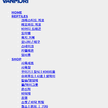
HOME
REPTILES
크레스티드 게코
레오파드 게코
비어디 드래곤
도마뱀
육지 거북
모니터 / 테구
스네이크
카멜레온
양서류
SHOP
사육세트
사육장
꾸미기 l 장식 l 비바리움
슈퍼푸드 l 사료 l 생먹이
칼슘/영양제
물/먹이그릇
은신처
바닥재
조명
소켓 / 바닥 히팅
청소 l 편의 ㅣ 기타