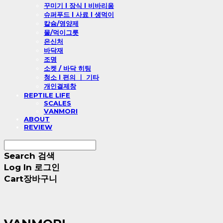
꾸미기 l 장식 l 비바리움
슈퍼푸드 l 사료 l 생먹이
칼슘/영양제
물/먹이그릇
은신처
바닥재
조명
소켓 / 바닥 히팅
청소 l 편의 ㅣ 기타
개인결제창
REPTILE LIFE
SCALES
VANMORI
ABOUT
REVIEW
Search
검색
Log In
로그인
Cart
장바구니