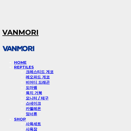
VANMORI
HOME
REPTILES
크레스티드 게코
레오파드 게코
비어디 드래곤
도마뱀
육지 거북
모니터 / 테구
스네이크
카멜레온
양서류
SHOP
사육세트
사육장