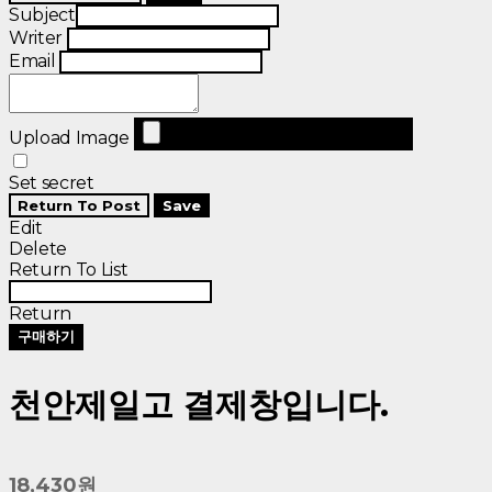
Subject
Writer
Email
Upload Image
Set secret
Return To Post
Save
Edit
Delete
Return To List
Return
구매하기
천안제일고 결제창입니다.
18,430원