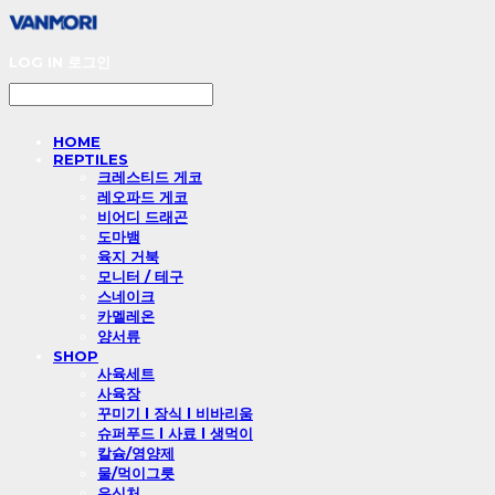
LOG IN
로그인
HOME
REPTILES
크레스티드 게코
레오파드 게코
비어디 드래곤
도마뱀
육지 거북
모니터 / 테구
스네이크
카멜레온
양서류
SHOP
사육세트
사육장
꾸미기 l 장식 l 비바리움
슈퍼푸드 l 사료 l 생먹이
칼슘/영양제
물/먹이그릇
은신처