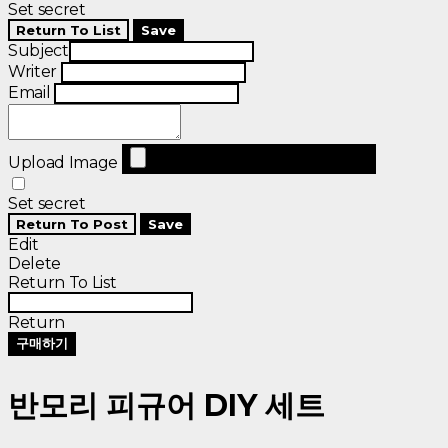
Set secret
Return To List
Save
Subject
Writer
Email
Upload Image
Set secret
Return To Post
Save
Edit
Delete
Return To List
Return
구매하기
반모리 피규어 DIY 세트