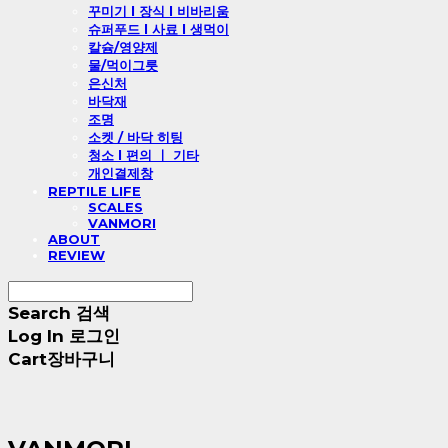
꾸미기 l 장식 l 비바리움
슈퍼푸드 l 사료 l 생먹이
칼슘/영양제
물/먹이그릇
은신처
바닥재
조명
소켓 / 바닥 히팅
청소 l 편의 ㅣ 기타
개인결제창
REPTILE LIFE
SCALES
VANMORI
ABOUT
REVIEW
Search
검색
Log In
로그인
Cart
장바구니