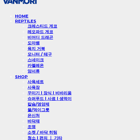
HOME
REPTILES
크레스티드 게코
레오파드 게코
비어디 드래곤
도마뱀
육지 거북
모니터 / 테구
스네이크
카멜레온
양서류
SHOP
사육세트
사육장
꾸미기 l 장식 l 비바리움
슈퍼푸드 l 사료 l 생먹이
칼슘/영양제
물/먹이그릇
은신처
바닥재
조명
소켓 / 바닥 히팅
청소 l 편의 ㅣ 기타