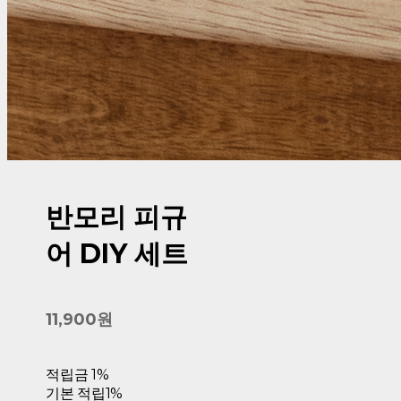
반모리 피규
어 DIY 세트
11,900원
적립금
1%
기본 적립
1%