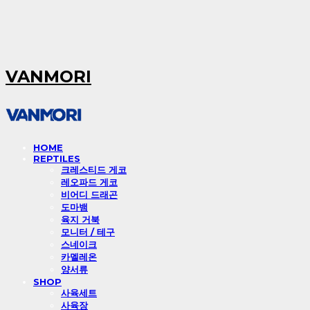
VANMORI
HOME
REPTILES
크레스티드 게코
레오파드 게코
비어디 드래곤
도마뱀
육지 거북
모니터 / 테구
스네이크
카멜레온
양서류
SHOP
사육세트
사육장