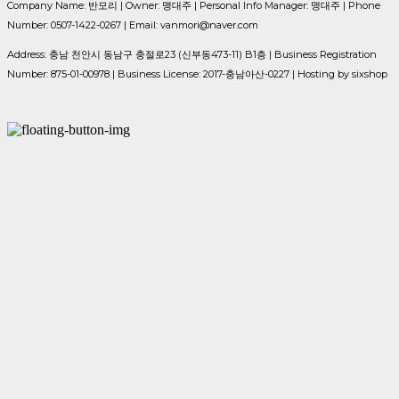
Company Name: 반모리 | Owner: 맹대주 | Personal Info Manager: 맹대주 | Phone
Number: 0507-1422-0267 | Email: vanmori@naver.com
Address: 충남 천안시 동남구 충절로23 (신부동473-11) B1층 | Business Registration
Number:
875-01-00978
| Business License:
2017-충남아산-0227
| Hosting by sixshop