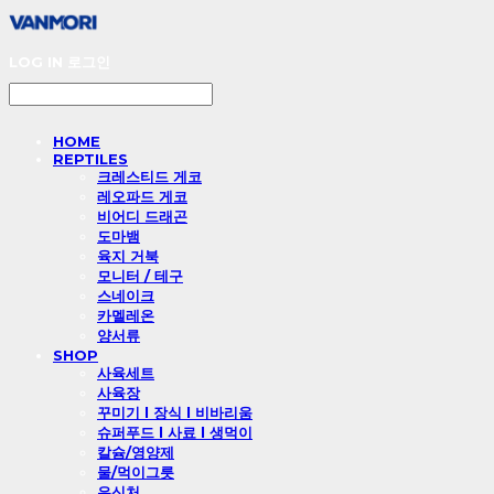
LOG IN
로그인
HOME
REPTILES
크레스티드 게코
레오파드 게코
비어디 드래곤
도마뱀
육지 거북
모니터 / 테구
스네이크
카멜레온
양서류
SHOP
사육세트
사육장
꾸미기 l 장식 l 비바리움
슈퍼푸드 l 사료 l 생먹이
칼슘/영양제
물/먹이그릇
은신처