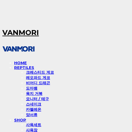
VANMORI
HOME
REPTILES
크레스티드 게코
레오파드 게코
비어디 드래곤
도마뱀
육지 거북
모니터 / 테구
스네이크
카멜레온
양서류
SHOP
사육세트
사육장