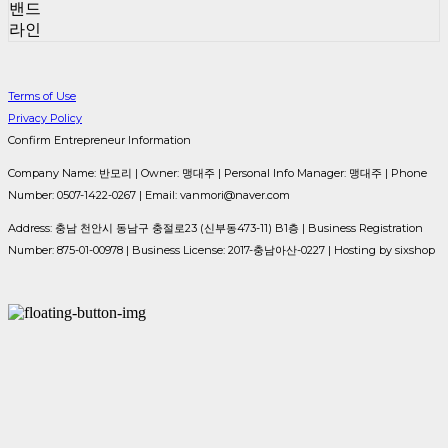
밴드
라인
Terms of Use
Privacy Policy
Confirm Entrepreneur Information
Company Name: 반모리 | Owner: 맹대주 | Personal Info Manager: 맹대주 | Phone
Number: 0507-1422-0267 | Email: vanmori@naver.com
Address: 충남 천안시 동남구 충절로23 (신부동473-11) B1층 | Business Registration
Number:
875-01-00978
| Business License:
2017-충남아산-0227
| Hosting by sixshop