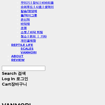
꾸미기 l 장식 l 비바리움
슈퍼푸드 l 사료 l 생먹이
칼슘/영양제
물/먹이그릇
은신처
바닥재
조명
소켓 / 바닥 히팅
청소 l 편의 ㅣ 기타
개인결제창
REPTILE LIFE
SCALES
VANMORI
ABOUT
REVIEW
Search
검색
Log In
로그인
Cart
장바구니