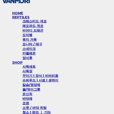
HOME
REPTILES
크레스티드 게코
레오파드 게코
비어디 드래곤
도마뱀
육지 거북
모니터 / 테구
스네이크
카멜레온
양서류
SHOP
사육세트
사육장
꾸미기 l 장식 l 비바리움
슈퍼푸드 l 사료 l 생먹이
칼슘/영양제
물/먹이그릇
은신처
바닥재
조명
소켓 / 바닥 히팅
청소 l 편의 ㅣ 기타