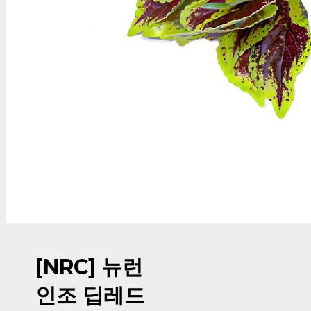
[NRC] 뉴런
인조 딥레드