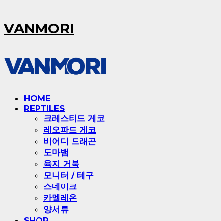
VANMORI
HOME
REPTILES
크레스티드 게코
레오파드 게코
비어디 드래곤
도마뱀
육지 거북
모니터 / 테구
스네이크
카멜레온
양서류
SHOP