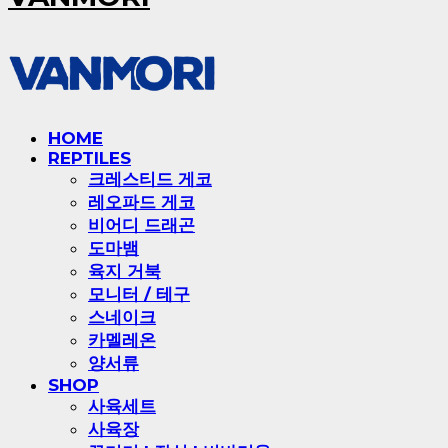
HOME
REPTILES
크레스티드 게코
레오파드 게코
비어디 드래곤
도마뱀
육지 거북
모니터 / 테구
스네이크
카멜레온
양서류
SHOP
사육세트
사육장