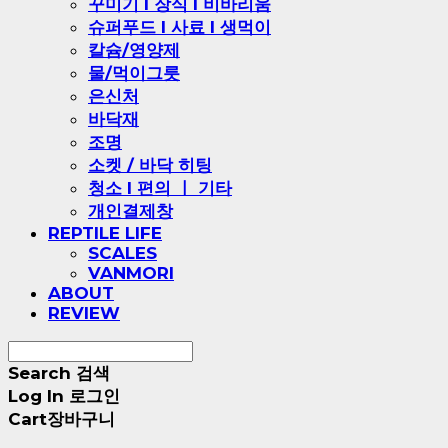
꾸미기 l 장식 l 비바리움
슈퍼푸드 l 사료 l 생먹이
칼슘/영양제
물/먹이그릇
은신처
바닥재
조명
소켓 / 바닥 히팅
청소 l 편의 ㅣ 기타
개인결제창
REPTILE LIFE
SCALES
VANMORI
ABOUT
REVIEW
Search
검색
Log In
로그인
Cart
장바구니