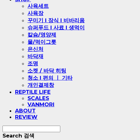
사육세트
사육장
꾸미기 l 장식 l 비바리움
슈퍼푸드 l 사료 l 생먹이
칼슘/영양제
물/먹이그릇
은신처
바닥재
조명
소켓 / 바닥 히팅
청소 l 편의 ㅣ 기타
개인결제창
REPTILE LIFE
SCALES
VANMORI
ABOUT
REVIEW
Search
검색