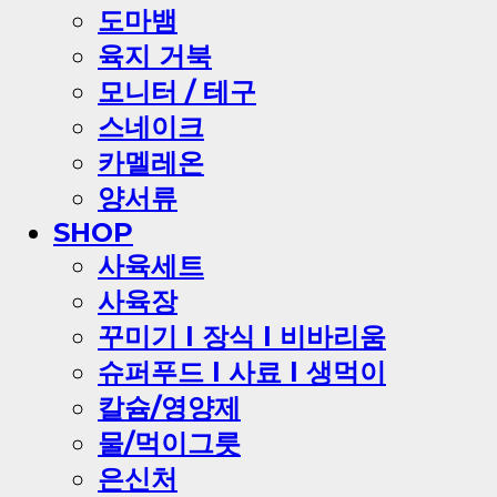
도마뱀
육지 거북
모니터 / 테구
스네이크
카멜레온
양서류
SHOP
사육세트
사육장
꾸미기 l 장식 l 비바리움
슈퍼푸드 l 사료 l 생먹이
칼슘/영양제
물/먹이그릇
은신처