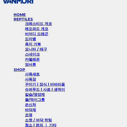
HOME
REPTILES
크레스티드 게코
레오파드 게코
비어디 드래곤
도마뱀
육지 거북
모니터 / 테구
스네이크
카멜레온
양서류
SHOP
사육세트
사육장
꾸미기 l 장식 l 비바리움
슈퍼푸드 l 사료 l 생먹이
칼슘/영양제
물/먹이그릇
은신처
바닥재
조명
소켓 / 바닥 히팅
청소 l 편의 ㅣ 기타