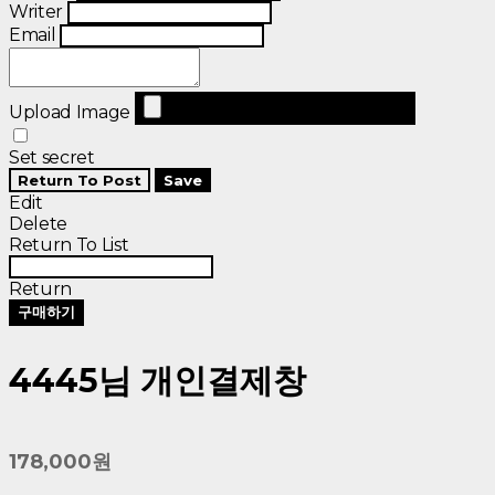
Writer
Email
Upload Image
Set secret
Return To Post
Save
Edit
Delete
Return To List
Return
구매하기
4445님 개인결제창
178,000원