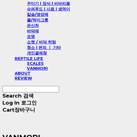
꾸미기 l 장식 l 비바리움
슈퍼푸드 l 사료 l 생먹이
칼슘/영양제
물/먹이그릇
은신처
바닥재
조명
소켓 / 바닥 히팅
청소 l 편의 ㅣ 기타
개인결제창
REPTILE LIFE
SCALES
VANMORI
ABOUT
REVIEW
Search
검색
Log In
로그인
Cart
장바구니