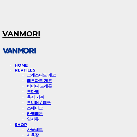
VANMORI
HOME
REPTILES
크레스티드 게코
레오파드 게코
비어디 드래곤
도마뱀
육지 거북
모니터 / 테구
스네이크
카멜레온
양서류
SHOP
사육세트
사육장