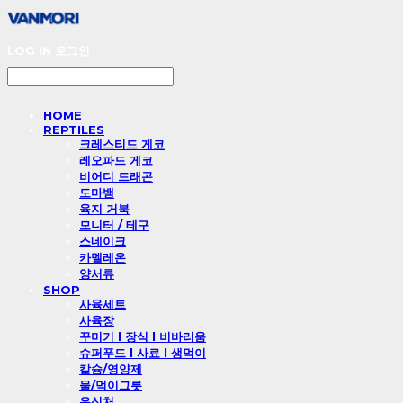
LOG IN
로그인
HOME
REPTILES
크레스티드 게코
레오파드 게코
비어디 드래곤
도마뱀
육지 거북
모니터 / 테구
스네이크
카멜레온
양서류
SHOP
사육세트
사육장
꾸미기 l 장식 l 비바리움
슈퍼푸드 l 사료 l 생먹이
칼슘/영양제
물/먹이그릇
은신처