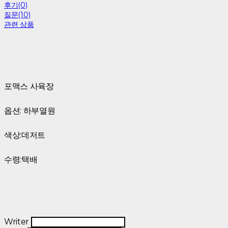
후기(0)
질문(10)
관련 상품
포맥스 사육장
옵션: 하부열원
색상:데저트
수령:택배
Writer