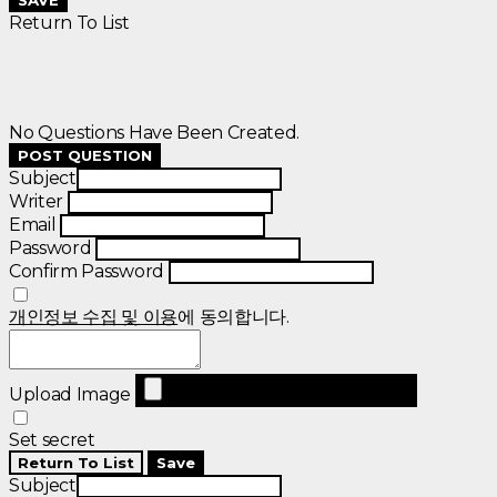
Return To List
No Questions Have Been Created.
POST QUESTION
Subject
Writer
Email
Password
Confirm Password
개인정보 수집 및 이용
에 동의합니다.
Upload Image
Set secret
Return To List
Save
Subject