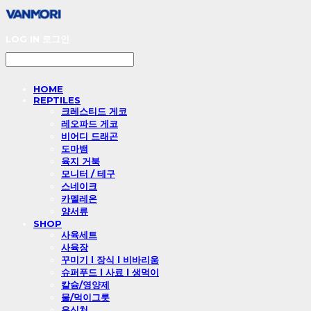
LOG IN
로그인
HOME
REPTILES
크레스티드 게코
레오파드 게코
비어디 드래곤
도마뱀
육지 거북
모니터 / 테구
스네이크
카멜레온
양서류
SHOP
사육세트
사육장
꾸미기 l 장식 l 비바리움
슈퍼푸드 l 사료 l 생먹이
칼슘/영양제
물/먹이그릇
은신처