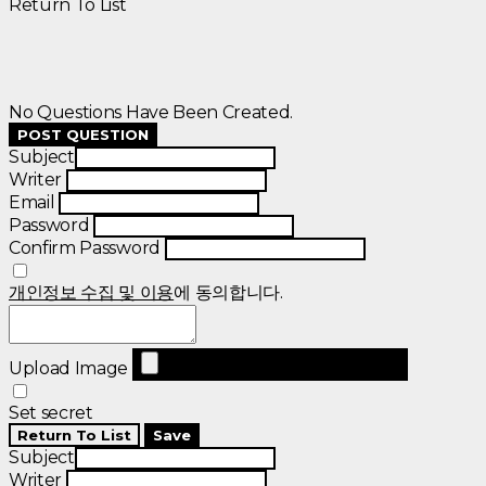
Return To List
No Questions Have Been Created.
POST QUESTION
Subject
Writer
Email
Password
Confirm Password
개인정보 수집 및 이용
에 동의합니다.
Upload Image
Set secret
Return To List
Save
Subject
Writer