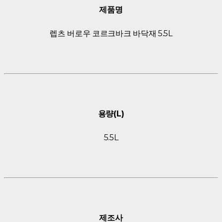
제품명
렙츠 버로우 코르크바크 바닥재 5.5L
용량(L)
5.5L
제조사