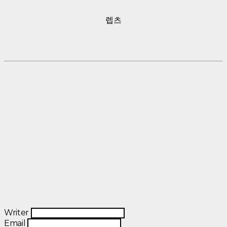
렙츠
Writer
Email