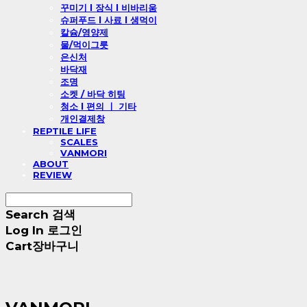
꾸미기 l 장식 l 비바리움
슈퍼푸드 l 사료 l 생먹이
칼슘/영양제
물/먹이그릇
은신처
바닥재
조명
소켓 / 바닥 히팅
청소 l 편의 ㅣ 기타
개인결제창
REPTILE LIFE
SCALES
VANMORI
ABOUT
REVIEW
Search
검색
Log In
로그인
Cart
장바구니