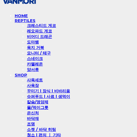
HOME
REPTILES
크레스티드 게코
레오파드 게코
비어디 드래곤
도마뱀
육지 거북
모니터 / 테구
스네이크
카멜레온
양서류
SHOP
사육세트
사육장
꾸미기 l 장식 l 비바리움
슈퍼푸드 l 사료 l 생먹이
칼슘/영양제
물/먹이그릇
은신처
바닥재
조명
소켓 / 바닥 히팅
청소 l 편의 ㅣ 기타