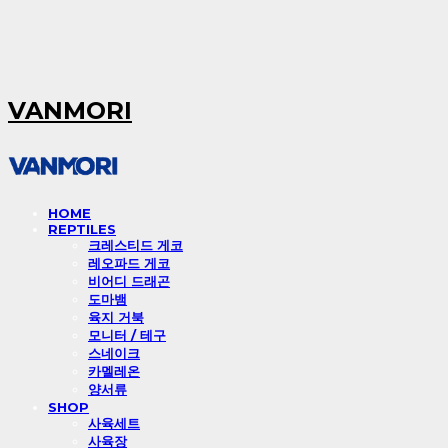
VANMORI
HOME
REPTILES
크레스티드 게코
레오파드 게코
비어디 드래곤
도마뱀
육지 거북
모니터 / 테구
스네이크
카멜레온
양서류
SHOP
사육세트
사육장