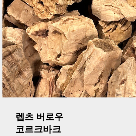
렙츠 버로우
코르크바크