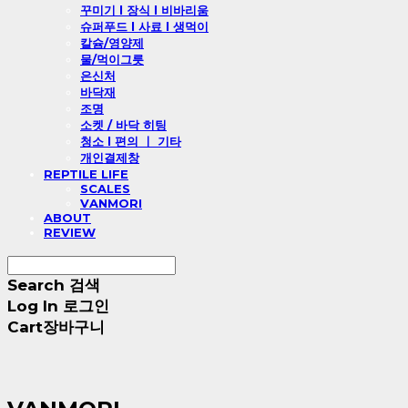
꾸미기 l 장식 l 비바리움
슈퍼푸드 l 사료 l 생먹이
칼슘/영양제
물/먹이그릇
은신처
바닥재
조명
소켓 / 바닥 히팅
청소 l 편의 ㅣ 기타
개인결제창
REPTILE LIFE
SCALES
VANMORI
ABOUT
REVIEW
Search
검색
Log In
로그인
Cart
장바구니