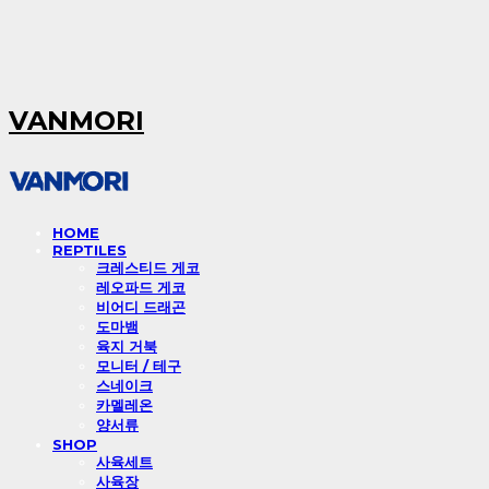
VANMORI
HOME
REPTILES
크레스티드 게코
레오파드 게코
비어디 드래곤
도마뱀
육지 거북
모니터 / 테구
스네이크
카멜레온
양서류
SHOP
사육세트
사육장