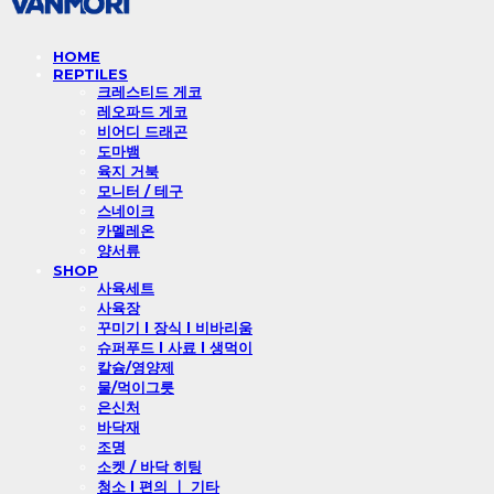
HOME
REPTILES
크레스티드 게코
레오파드 게코
비어디 드래곤
도마뱀
육지 거북
모니터 / 테구
스네이크
카멜레온
양서류
SHOP
사육세트
사육장
꾸미기 l 장식 l 비바리움
슈퍼푸드 l 사료 l 생먹이
칼슘/영양제
물/먹이그릇
은신처
바닥재
조명
소켓 / 바닥 히팅
청소 l 편의 ㅣ 기타