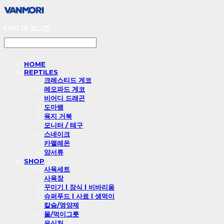
LOG IN
로그인
HOME
REPTILES
크레스티드 게코
레오파드 게코
비어디 드래곤
도마뱀
육지 거북
모니터 / 테구
스네이크
카멜레온
양서류
SHOP
사육세트
사육장
꾸미기 l 장식 l 비바리움
슈퍼푸드 l 사료 l 생먹이
칼슘/영양제
물/먹이그릇
은신처