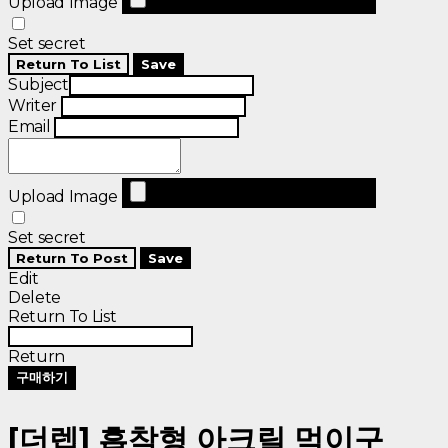
Upload Image
Set secret
Return To List
Save
Subject
Writer
Email
Upload Image
Set secret
Return To Post
Save
Edit
Delete
Return To List
Return
구매하기
[더렙] 흡착형 아크릴 먹이구