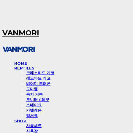
VANMORI
HOME
REPTILES
크레스티드 게코
레오파드 게코
비어디 드래곤
도마뱀
육지 거북
모니터 / 테구
스네이크
카멜레온
양서류
SHOP
사육세트
사육장