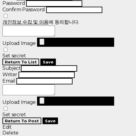
Password
Confirm Password
개인정보 수집 및 이용
에 동의합니다.
Upload Image
Set secret
Return To List
Save
Subject
Writer
Email
Upload Image
Set secret
Return To Post
Save
Edit
Delete