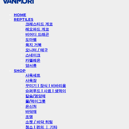
HOME
REPTILES
크레스티드 게코
레오파드 게코
비어디 드래곤
도마뱀
육지 거북
모니터 / 테구
스네이크
카멜레온
양서류
SHOP
사육세트
사육장
꾸미기 l 장식 l 비바리움
슈퍼푸드 l 사료 l 생먹이
칼슘/영양제
물/먹이그릇
은신처
바닥재
조명
소켓 / 바닥 히팅
청소 l 편의 ㅣ 기타