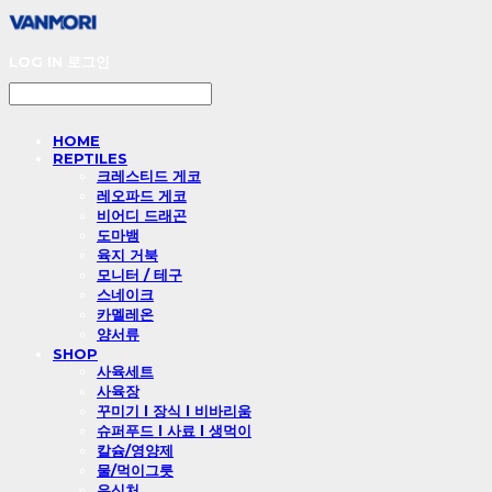
LOG IN
로그인
HOME
REPTILES
크레스티드 게코
레오파드 게코
비어디 드래곤
도마뱀
육지 거북
모니터 / 테구
스네이크
카멜레온
양서류
SHOP
사육세트
사육장
꾸미기 l 장식 l 비바리움
슈퍼푸드 l 사료 l 생먹이
칼슘/영양제
물/먹이그릇
은신처