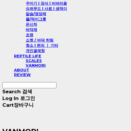
꾸미기 l 장식 l 비바리움
슈퍼푸드 l 사료 l 생먹이
칼슘/영양제
물/먹이그릇
은신처
바닥재
조명
소켓 / 바닥 히팅
청소 l 편의 ㅣ 기타
개인결제창
REPTILE LIFE
SCALES
VANMORI
ABOUT
REVIEW
Search
검색
Log In
로그인
Cart
장바구니