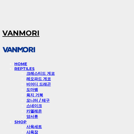
VANMORI
HOME
REPTILES
크레스티드 게코
레오파드 게코
비어디 드래곤
도마뱀
육지 거북
모니터 / 테구
스네이크
카멜레온
양서류
SHOP
사육세트
사육장