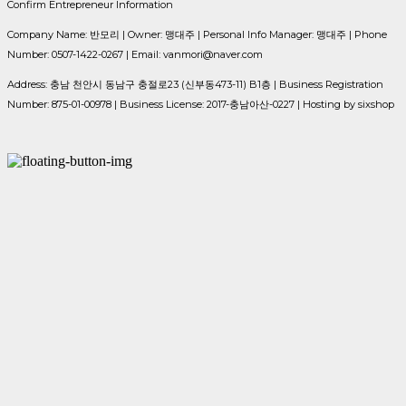
Confirm Entrepreneur Information
Company Name: 반모리 | Owner: 맹대주 | Personal Info Manager: 맹대주 | Phone
Number: 0507-1422-0267 | Email: vanmori@naver.com
Address: 충남 천안시 동남구 충절로23 (신부동473-11) B1층 | Business Registration
Number:
875-01-00978
| Business License:
2017-충남아산-0227
| Hosting by sixshop