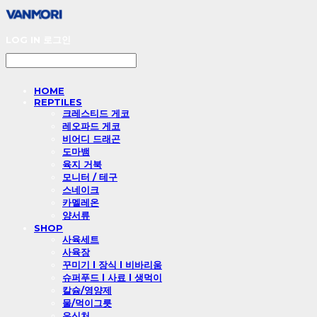
LOG IN
로그인
HOME
REPTILES
크레스티드 게코
레오파드 게코
비어디 드래곤
도마뱀
육지 거북
모니터 / 테구
스네이크
카멜레온
양서류
SHOP
사육세트
사육장
꾸미기 l 장식 l 비바리움
슈퍼푸드 l 사료 l 생먹이
칼슘/영양제
물/먹이그릇
은신처