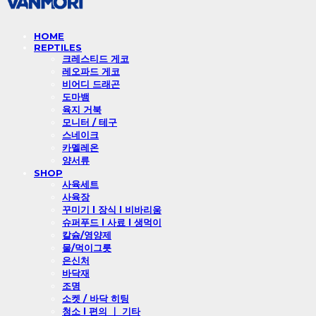
HOME
REPTILES
크레스티드 게코
레오파드 게코
비어디 드래곤
도마뱀
육지 거북
모니터 / 테구
스네이크
카멜레온
양서류
SHOP
사육세트
사육장
꾸미기 l 장식 l 비바리움
슈퍼푸드 l 사료 l 생먹이
칼슘/영양제
물/먹이그릇
은신처
바닥재
조명
소켓 / 바닥 히팅
청소 l 편의 ㅣ 기타