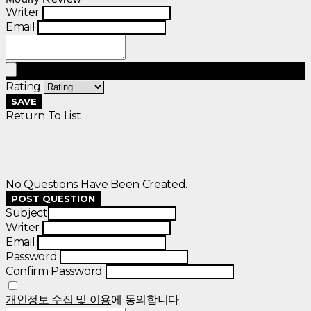
Writer
Email
Rating
SAVE
Return To List
No Questions Have Been Created.
POST QUESTION
Subject
Writer
Email
Password
Confirm Password
개인정보 수집 및 이용
에 동의합니다.