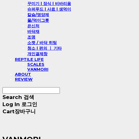
꾸미기 l 장식 l 비바리움
슈퍼푸드 l 사료 l 생먹이
칼슘/영양제
물/먹이그릇
은신처
바닥재
조명
소켓 / 바닥 히팅
청소 l 편의 ㅣ 기타
개인결제창
REPTILE LIFE
SCALES
VANMORI
ABOUT
REVIEW
Search
검색
Log In
로그인
Cart
장바구니