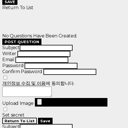
SAVE
Return To List
No Questions Have Been Created.
POST QUESTION
Subject
Writer
Email
Password
Confirm Password
개인정보 수집 및 이용
에 동의합니다.
Upload Image
Set secret
Return To List
Save
Subject