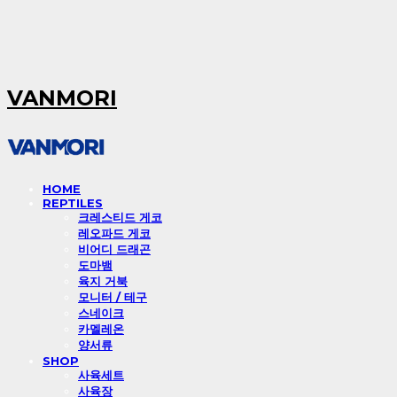
VANMORI
HOME
REPTILES
크레스티드 게코
레오파드 게코
비어디 드래곤
도마뱀
육지 거북
모니터 / 테구
스네이크
카멜레온
양서류
SHOP
사육세트
사육장