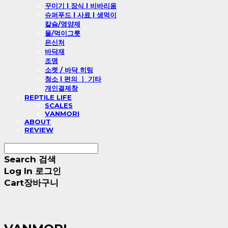
꾸미기 l 장식 l 비바리움
슈퍼푸드 l 사료 l 생먹이
칼슘/영양제
물/먹이그릇
은신처
바닥재
조명
소켓 / 바닥 히팅
청소 l 편의 ㅣ 기타
개인결제창
REPTILE LIFE
SCALES
VANMORI
ABOUT
REVIEW
Search
검색
Log In
로그인
Cart
장바구니