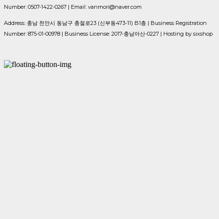
Number: 0507-1422-0267 | Email: vanmori@naver.com
Address: 충남 천안시 동남구 충절로23 (신부동473-11) B1층 | Business Registration
Number:
875-01-00978
| Business License:
2017-충남아산-0227
| Hosting by sixshop