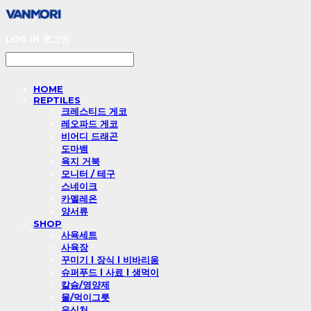
LOG IN
로그인
HOME
REPTILES
크레스티드 게코
레오파드 게코
비어디 드래곤
도마뱀
육지 거북
모니터 / 테구
스네이크
카멜레온
양서류
SHOP
사육세트
사육장
꾸미기 l 장식 l 비바리움
슈퍼푸드 l 사료 l 생먹이
칼슘/영양제
물/먹이그릇
은신처