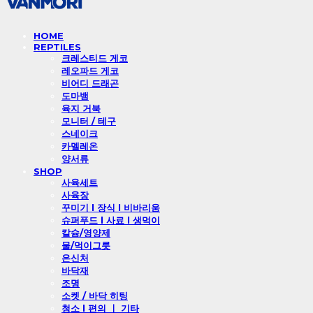
HOME
REPTILES
크레스티드 게코
레오파드 게코
비어디 드래곤
도마뱀
육지 거북
모니터 / 테구
스네이크
카멜레온
양서류
SHOP
사육세트
사육장
꾸미기 l 장식 l 비바리움
슈퍼푸드 l 사료 l 생먹이
칼슘/영양제
물/먹이그릇
은신처
바닥재
조명
소켓 / 바닥 히팅
청소 l 편의 ㅣ 기타