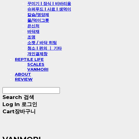
꾸미기 l 장식 l 비바리움
슈퍼푸드 l 사료 l 생먹이
칼슘/영양제
물/먹이그릇
은신처
바닥재
조명
소켓 / 바닥 히팅
청소 l 편의 ㅣ 기타
개인결제창
REPTILE LIFE
SCALES
VANMORI
ABOUT
REVIEW
Search
검색
Log In
로그인
Cart
장바구니