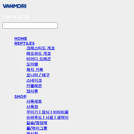
LOG IN
로그인
HOME
REPTILES
크레스티드 게코
레오파드 게코
비어디 드래곤
도마뱀
육지 거북
모니터 / 테구
스네이크
카멜레온
양서류
SHOP
사육세트
사육장
꾸미기 l 장식 l 비바리움
슈퍼푸드 l 사료 l 생먹이
칼슘/영양제
물/먹이그릇
은신처