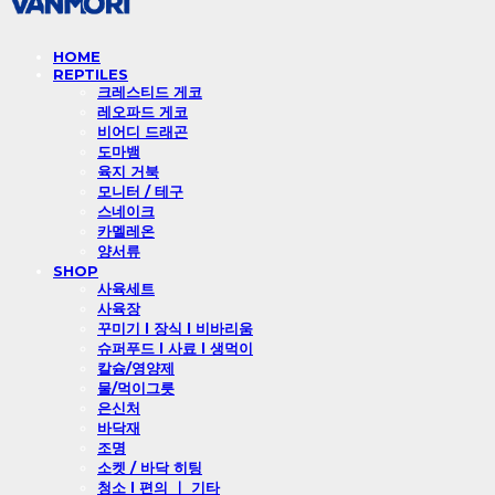
HOME
REPTILES
크레스티드 게코
레오파드 게코
비어디 드래곤
도마뱀
육지 거북
모니터 / 테구
스네이크
카멜레온
양서류
SHOP
사육세트
사육장
꾸미기 l 장식 l 비바리움
슈퍼푸드 l 사료 l 생먹이
칼슘/영양제
물/먹이그릇
은신처
바닥재
조명
소켓 / 바닥 히팅
청소 l 편의 ㅣ 기타