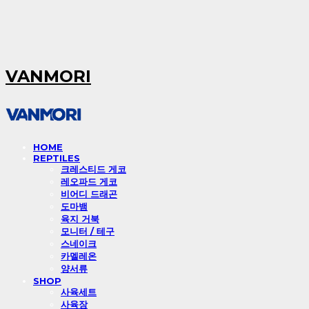
VANMORI
HOME
REPTILES
크레스티드 게코
레오파드 게코
비어디 드래곤
도마뱀
육지 거북
모니터 / 테구
스네이크
카멜레온
양서류
SHOP
사육세트
사육장