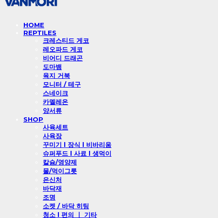
HOME
REPTILES
크레스티드 게코
레오파드 게코
비어디 드래곤
도마뱀
육지 거북
모니터 / 테구
스네이크
카멜레온
양서류
SHOP
사육세트
사육장
꾸미기 l 장식 l 비바리움
슈퍼푸드 l 사료 l 생먹이
칼슘/영양제
물/먹이그릇
은신처
바닥재
조명
소켓 / 바닥 히팅
청소 l 편의 ㅣ 기타