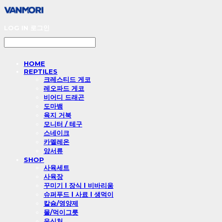
LOG IN
로그인
HOME
REPTILES
크레스티드 게코
레오파드 게코
비어디 드래곤
도마뱀
육지 거북
모니터 / 테구
스네이크
카멜레온
양서류
SHOP
사육세트
사육장
꾸미기 l 장식 l 비바리움
슈퍼푸드 l 사료 l 생먹이
칼슘/영양제
물/먹이그릇
은신처