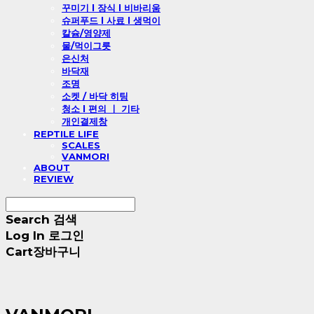
꾸미기 l 장식 l 비바리움
슈퍼푸드 l 사료 l 생먹이
칼슘/영양제
물/먹이그릇
은신처
바닥재
조명
소켓 / 바닥 히팅
청소 l 편의 ㅣ 기타
개인결제창
REPTILE LIFE
SCALES
VANMORI
ABOUT
REVIEW
Search
검색
Log In
로그인
Cart
장바구니