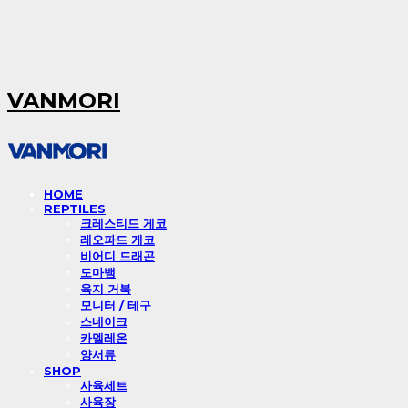
VANMORI
HOME
REPTILES
크레스티드 게코
레오파드 게코
비어디 드래곤
도마뱀
육지 거북
모니터 / 테구
스네이크
카멜레온
양서류
SHOP
사육세트
사육장