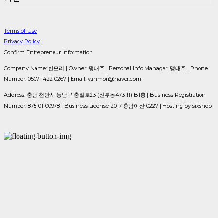
Terms of Use
Privacy Policy
Confirm Entrepreneur Information
Company Name: 반모리 | Owner: 맹대주 | Personal Info Manager: 맹대주 | Phone
Number: 0507-1422-0267 | Email: vanmori@naver.com
Address: 충남 천안시 동남구 충절로23 (신부동473-11) B1층 | Business Registration
Number:
875-01-00978
| Business License:
2017-충남아산-0227
| Hosting by sixshop