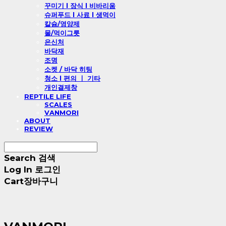
꾸미기 l 장식 l 비바리움
슈퍼푸드 l 사료 l 생먹이
칼슘/영양제
물/먹이그릇
은신처
바닥재
조명
소켓 / 바닥 히팅
청소 l 편의 ㅣ 기타
개인결제창
REPTILE LIFE
SCALES
VANMORI
ABOUT
REVIEW
Search
검색
Log In
로그인
Cart
장바구니