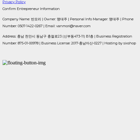
Privacy Policy
Confirm Entrepreneur Information
Company Name: 반모리 | Owner: 맹대주 | Personal Info Manager: 맹대주 | Phone
Number: 0507-1422-0267 | Email: vanmori@naver.com
Address: 충남 천안시 동남구 충절로23 (신부동473-11) B1층 | Business Registration
Number:
875-01-00978
| Business License:
2017-충남아산-0227
| Hosting by sixshop