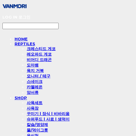
LOG IN
로그인
HOME
REPTILES
크레스티드 게코
레오파드 게코
비어디 드래곤
도마뱀
육지 거북
모니터 / 테구
스네이크
카멜레온
양서류
SHOP
사육세트
사육장
꾸미기 l 장식 l 비바리움
슈퍼푸드 l 사료 l 생먹이
칼슘/영양제
물/먹이그릇
은신처