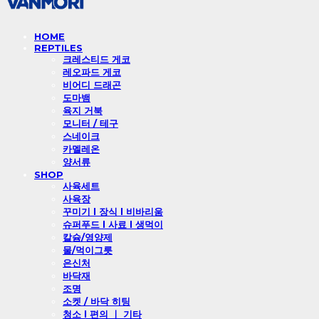
HOME
REPTILES
크레스티드 게코
레오파드 게코
비어디 드래곤
도마뱀
육지 거북
모니터 / 테구
스네이크
카멜레온
양서류
SHOP
사육세트
사육장
꾸미기 l 장식 l 비바리움
슈퍼푸드 l 사료 l 생먹이
칼슘/영양제
물/먹이그릇
은신처
바닥재
조명
소켓 / 바닥 히팅
청소 l 편의 ㅣ 기타