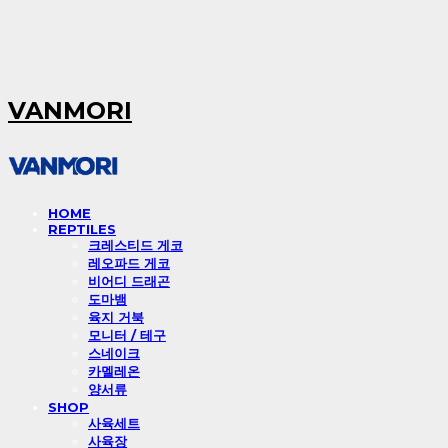
VANMORI
HOME
REPTILES
크레스티드 게코
레오파드 게코
비어디 드래곤
도마뱀
육지 거북
모니터 / 테구
스네이크
카멜레온
양서류
SHOP
사육세트
사육장