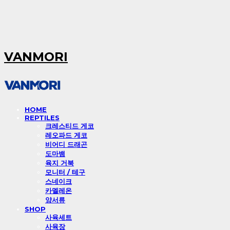
VANMORI
HOME
REPTILES
크레스티드 게코
레오파드 게코
비어디 드래곤
도마뱀
육지 거북
모니터 / 테구
스네이크
카멜레온
양서류
SHOP
사육세트
사육장