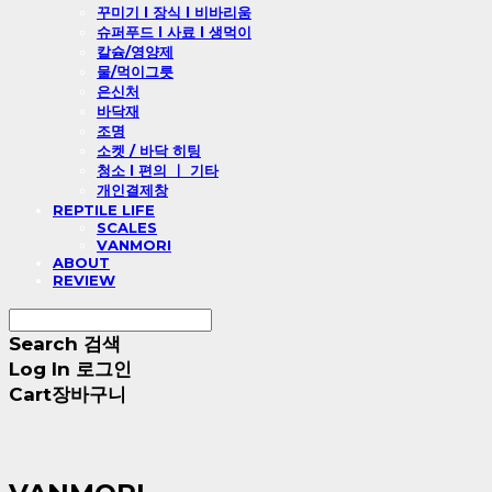
꾸미기 l 장식 l 비바리움
슈퍼푸드 l 사료 l 생먹이
칼슘/영양제
물/먹이그릇
은신처
바닥재
조명
소켓 / 바닥 히팅
청소 l 편의 ㅣ 기타
개인결제창
REPTILE LIFE
SCALES
VANMORI
ABOUT
REVIEW
Search
검색
Log In
로그인
Cart
장바구니