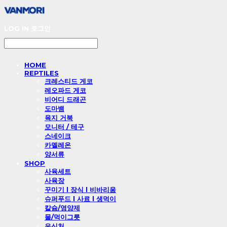
LOG IN
로그인
HOME
REPTILES
크레스티드 게코
레오파드 게코
비어디 드래곤
도마뱀
육지 거북
모니터 / 테구
스네이크
카멜레온
양서류
SHOP
사육세트
사육장
꾸미기 l 장식 l 비바리움
슈퍼푸드 l 사료 l 생먹이
칼슘/영양제
물/먹이그릇
은신처