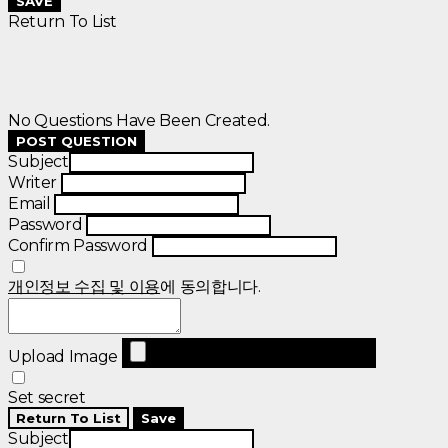
SAVE
Return To List
No Questions Have Been Created.
POST QUESTION
Subject
Writer
Email
Password
Confirm Password
개인정보 수집 및 이용
에 동의합니다.
Upload Image
Set secret
Return To List
Save
Subject