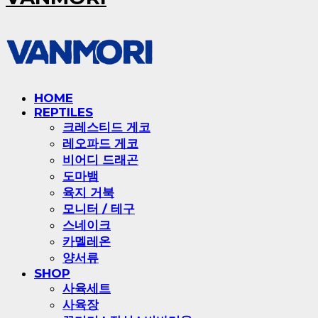
HOME
REPTILES
크레스티드 게코
레오파드 게코
비어디 드래곤
도마뱀
육지 거북
모니터 / 테구
스네이크
카멜레온
양서류
SHOP
사육세트
사육장