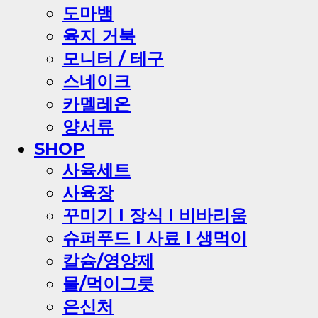
도마뱀
육지 거북
모니터 / 테구
스네이크
카멜레온
양서류
SHOP
사육세트
사육장
꾸미기 l 장식 l 비바리움
슈퍼푸드 l 사료 l 생먹이
칼슘/영양제
물/먹이그릇
은신처