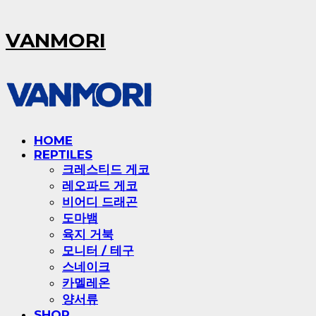
VANMORI
HOME
REPTILES
크레스티드 게코
레오파드 게코
비어디 드래곤
도마뱀
육지 거북
모니터 / 테구
스네이크
카멜레온
양서류
SHOP