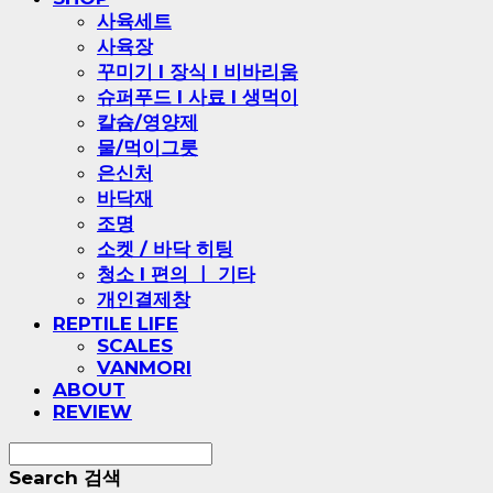
사육세트
사육장
꾸미기 l 장식 l 비바리움
슈퍼푸드 l 사료 l 생먹이
칼슘/영양제
물/먹이그릇
은신처
바닥재
조명
소켓 / 바닥 히팅
청소 l 편의 ㅣ 기타
개인결제창
REPTILE LIFE
SCALES
VANMORI
ABOUT
REVIEW
Search
검색