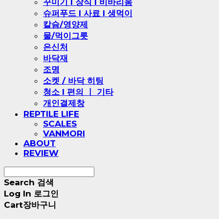
꾸미기 l 장식 l 비바리움
슈퍼푸드 l 사료 l 생먹이
칼슘/영양제
물/먹이그릇
은신처
바닥재
조명
소켓 / 바닥 히팅
청소 l 편의 ㅣ 기타
개인결제창
REPTILE LIFE
SCALES
VANMORI
ABOUT
REVIEW
Search
검색
Log In
로그인
Cart
장바구니