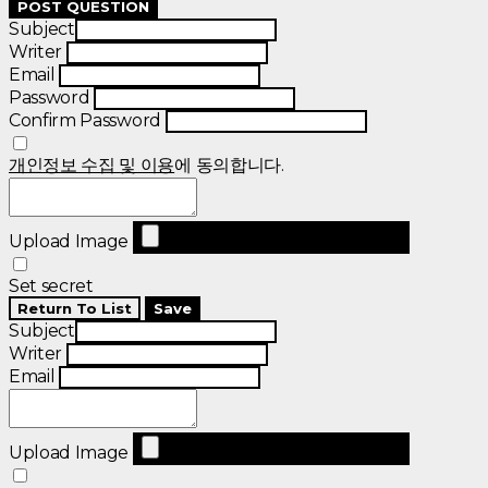
POST QUESTION
Subject
Writer
Email
Password
Confirm Password
개인정보 수집 및 이용
에 동의합니다.
Upload Image
Set secret
Return To List
Save
Subject
Writer
Email
Upload Image