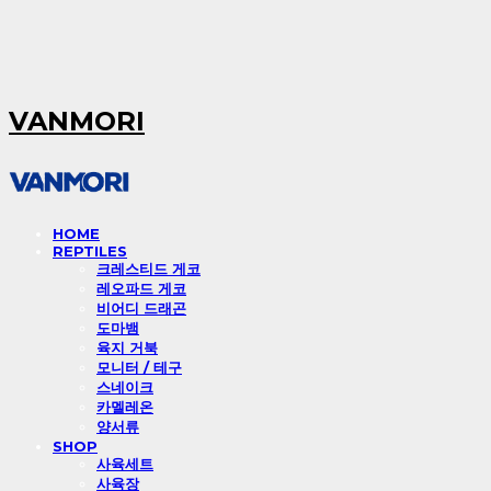
VANMORI
HOME
REPTILES
크레스티드 게코
레오파드 게코
비어디 드래곤
도마뱀
육지 거북
모니터 / 테구
스네이크
카멜레온
양서류
SHOP
사육세트
사육장