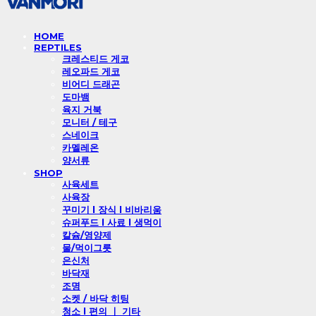
HOME
REPTILES
크레스티드 게코
레오파드 게코
비어디 드래곤
도마뱀
육지 거북
모니터 / 테구
스네이크
카멜레온
양서류
SHOP
사육세트
사육장
꾸미기 l 장식 l 비바리움
슈퍼푸드 l 사료 l 생먹이
칼슘/영양제
물/먹이그릇
은신처
바닥재
조명
소켓 / 바닥 히팅
청소 l 편의 ㅣ 기타