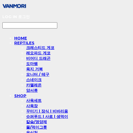
LOG IN
로그인
HOME
REPTILES
크레스티드 게코
레오파드 게코
비어디 드래곤
도마뱀
육지 거북
모니터 / 테구
스네이크
카멜레온
양서류
SHOP
사육세트
사육장
꾸미기 l 장식 l 비바리움
슈퍼푸드 l 사료 l 생먹이
칼슘/영양제
물/먹이그릇
은신처