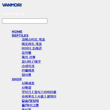
LOG IN
로그인
HOME
REPTILES
크레스티드 게코
레오파드 게코
비어디 드래곤
도마뱀
육지 거북
모니터 / 테구
스네이크
카멜레온
양서류
SHOP
사육세트
사육장
꾸미기 l 장식 l 비바리움
슈퍼푸드 l 사료 l 생먹이
칼슘/영양제
물/먹이그릇
은신처