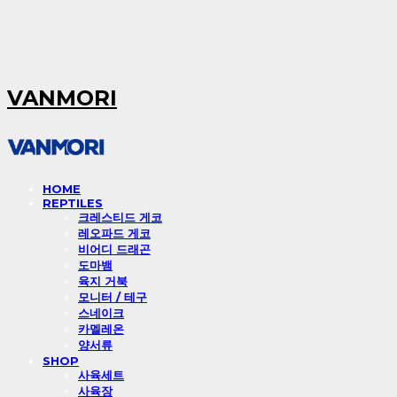
VANMORI
HOME
REPTILES
크레스티드 게코
레오파드 게코
비어디 드래곤
도마뱀
육지 거북
모니터 / 테구
스네이크
카멜레온
양서류
SHOP
사육세트
사육장