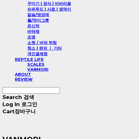
꾸미기 l 장식 l 비바리움
슈퍼푸드 l 사료 l 생먹이
칼슘/영양제
물/먹이그릇
은신처
바닥재
조명
소켓 / 바닥 히팅
청소 l 편의 ㅣ 기타
개인결제창
REPTILE LIFE
SCALES
VANMORI
ABOUT
REVIEW
Search
검색
Log In
로그인
Cart
장바구니