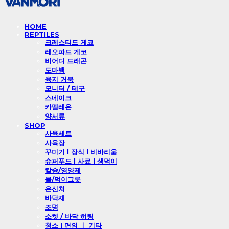
HOME
REPTILES
크레스티드 게코
레오파드 게코
비어디 드래곤
도마뱀
육지 거북
모니터 / 테구
스네이크
카멜레온
양서류
SHOP
사육세트
사육장
꾸미기 l 장식 l 비바리움
슈퍼푸드 l 사료 l 생먹이
칼슘/영양제
물/먹이그릇
은신처
바닥재
조명
소켓 / 바닥 히팅
청소 l 편의 ㅣ 기타