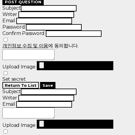
POST QUESTION
Subject
Writer
Email
Password
Confirm Password
개인정보 수집 및 이용
에 동의합니다.
Upload Image
Set secret
Return To List
Save
Subject
Writer
Email
Upload Image