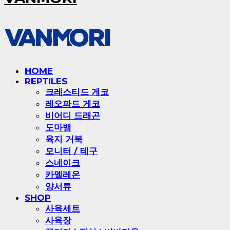
HOME
REPTILES
크레스티드 게코
레오파드 게코
비어디 드래곤
도마뱀
육지 거북
모니터 / 테구
스네이크
카멜레온
양서류
SHOP
사육세트
사육장