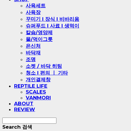
사육세트
사육장
꾸미기 l 장식 l 비바리움
슈퍼푸드 l 사료 l 생먹이
칼슘/영양제
물/먹이그릇
은신처
바닥재
조명
소켓 / 바닥 히팅
청소 l 편의 ㅣ 기타
개인결제창
REPTILE LIFE
SCALES
VANMORI
ABOUT
REVIEW
Search
검색