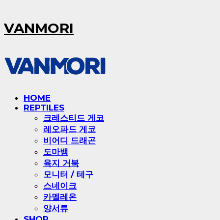
VANMORI
HOME
REPTILES
크레스티드 게코
레오파드 게코
비어디 드래곤
도마뱀
육지 거북
모니터 / 테구
스네이크
카멜레온
양서류
SHOP