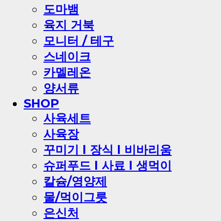
도마뱀
육지 거북
모니터 / 테구
스네이크
카멜레온
양서류
SHOP
사육세트
사육장
꾸미기 l 장식 l 비바리움
슈퍼푸드 l 사료 l 생먹이
칼슘/영양제
물/먹이그릇
은신처