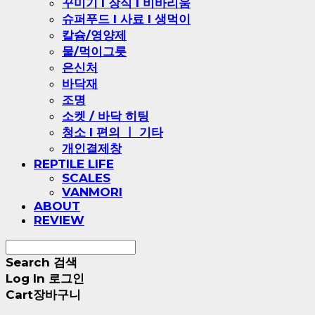
꾸미기 l 장식 l 비바리움
슈퍼푸드 l 사료 l 생먹이
칼슘/영양제
물/먹이그릇
은신처
바닥재
조명
소켓 / 바닥 히팅
청소 l 편의 ㅣ 기타
개인결제창
REPTILE LIFE
SCALES
VANMORI
ABOUT
REVIEW
Search
검색
Log In
로그인
Cart
장바구니