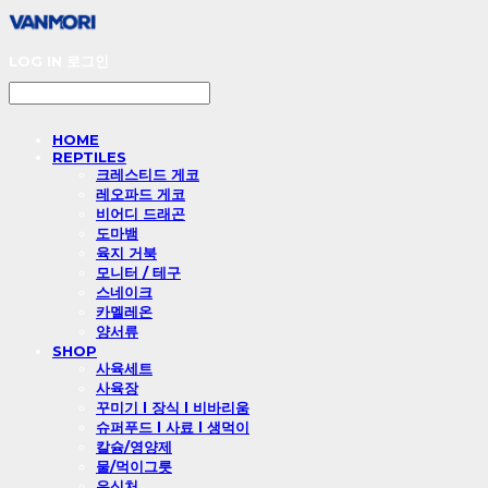
LOG IN
로그인
HOME
REPTILES
크레스티드 게코
레오파드 게코
비어디 드래곤
도마뱀
육지 거북
모니터 / 테구
스네이크
카멜레온
양서류
SHOP
사육세트
사육장
꾸미기 l 장식 l 비바리움
슈퍼푸드 l 사료 l 생먹이
칼슘/영양제
물/먹이그릇
은신처