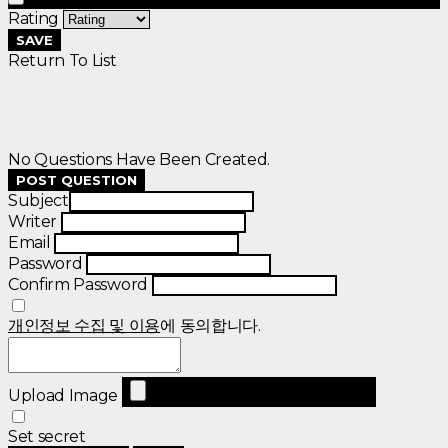
Rating
SAVE
Return To List
No Questions Have Been Created.
POST QUESTION
Subject
Writer
Email
Password
Confirm Password
개인정보 수집 및 이용
에 동의합니다.
Upload Image
Set secret