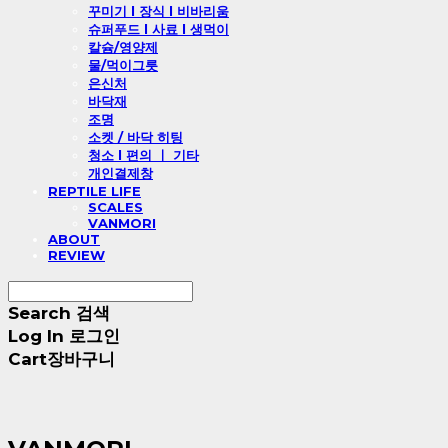
꾸미기 l 장식 l 비바리움
슈퍼푸드 l 사료 l 생먹이
칼슘/영양제
물/먹이그릇
은신처
바닥재
조명
소켓 / 바닥 히팅
청소 l 편의 ㅣ 기타
개인결제창
REPTILE LIFE
SCALES
VANMORI
ABOUT
REVIEW
Search
검색
Log In
로그인
Cart
장바구니