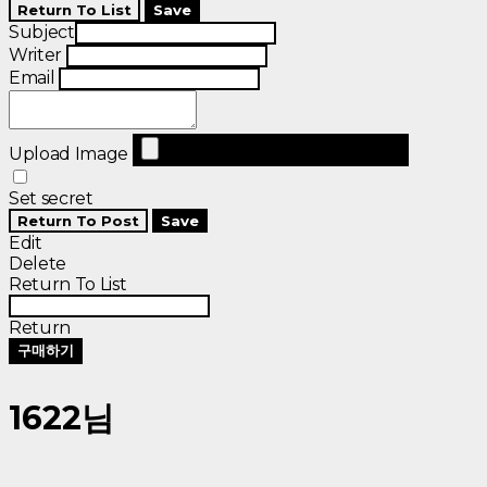
Return To List
Save
Subject
Writer
Email
Upload Image
Set secret
Return To Post
Save
Edit
Delete
Return To List
Return
구매하기
1622님