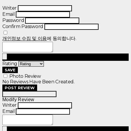
Writer
Email
Password
Confirm Password
개인정보 수집 및 이용
에 동의합니다.
Rating
SAVE
Photo Review
No Reviews Have Been Created.
POST REVIEW
Modify Review
Writer
Email