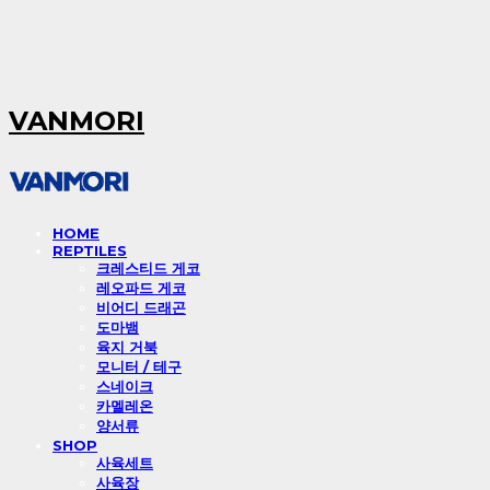
VANMORI
HOME
REPTILES
크레스티드 게코
레오파드 게코
비어디 드래곤
도마뱀
육지 거북
모니터 / 테구
스네이크
카멜레온
양서류
SHOP
사육세트
사육장