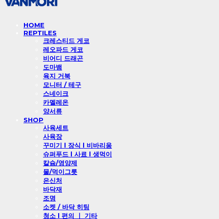
HOME
REPTILES
크레스티드 게코
레오파드 게코
비어디 드래곤
도마뱀
육지 거북
모니터 / 테구
스네이크
카멜레온
양서류
SHOP
사육세트
사육장
꾸미기 l 장식 l 비바리움
슈퍼푸드 l 사료 l 생먹이
칼슘/영양제
물/먹이그릇
은신처
바닥재
조명
소켓 / 바닥 히팅
청소 l 편의 ㅣ 기타