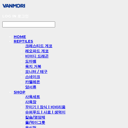
LOG IN
로그인
HOME
REPTILES
크레스티드 게코
레오파드 게코
비어디 드래곤
도마뱀
육지 거북
모니터 / 테구
스네이크
카멜레온
양서류
SHOP
사육세트
사육장
꾸미기 l 장식 l 비바리움
슈퍼푸드 l 사료 l 생먹이
칼슘/영양제
물/먹이그릇
은신처