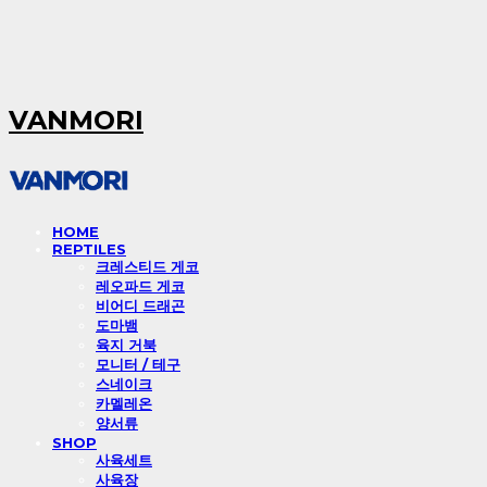
VANMORI
HOME
REPTILES
크레스티드 게코
레오파드 게코
비어디 드래곤
도마뱀
육지 거북
모니터 / 테구
스네이크
카멜레온
양서류
SHOP
사육세트
사육장