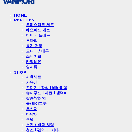
HOME
REPTILES
크레스티드 게코
레오파드 게코
비어디 드래곤
도마뱀
육지 거북
모니터 / 테구
스네이크
카멜레온
양서류
SHOP
사육세트
사육장
꾸미기 l 장식 l 비바리움
슈퍼푸드 l 사료 l 생먹이
칼슘/영양제
물/먹이그릇
은신처
바닥재
조명
소켓 / 바닥 히팅
청소 l 편의 ㅣ 기타