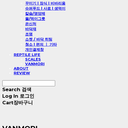
꾸미기 l 장식 l 비바리움
슈퍼푸드 l 사료 l 생먹이
칼슘/영양제
물/먹이그릇
은신처
바닥재
조명
소켓 / 바닥 히팅
청소 l 편의 ㅣ 기타
개인결제창
REPTILE LIFE
SCALES
VANMORI
ABOUT
REVIEW
Search
검색
Log In
로그인
Cart
장바구니