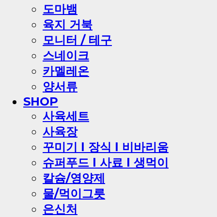
도마뱀
육지 거북
모니터 / 테구
스네이크
카멜레온
양서류
SHOP
사육세트
사육장
꾸미기 l 장식 l 비바리움
슈퍼푸드 l 사료 l 생먹이
칼슘/영양제
물/먹이그릇
은신처