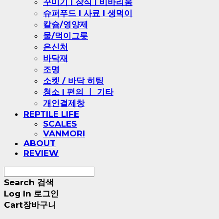
꾸미기 l 장식 l 비바리움
슈퍼푸드 l 사료 l 생먹이
칼슘/영양제
물/먹이그릇
은신처
바닥재
조명
소켓 / 바닥 히팅
청소 l 편의 ㅣ 기타
개인결제창
REPTILE LIFE
SCALES
VANMORI
ABOUT
REVIEW
Search
검색
Log In
로그인
Cart
장바구니