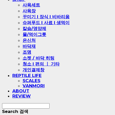
사육세트
사육장
꾸미기 l 장식 l 비바리움
슈퍼푸드 l 사료 l 생먹이
칼슘/영양제
물/먹이그릇
은신처
바닥재
조명
소켓 / 바닥 히팅
청소 l 편의 ㅣ 기타
개인결제창
REPTILE LIFE
SCALES
VANMORI
ABOUT
REVIEW
Search
검색