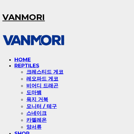
VANMORI
HOME
REPTILES
크레스티드 게코
레오파드 게코
비어디 드래곤
도마뱀
육지 거북
모니터 / 테구
스네이크
카멜레온
양서류
SHOP