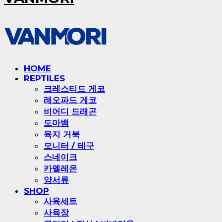
HOME
REPTILES
크레스티드 게코
레오파드 게코
비어디 드래곤
도마뱀
육지 거북
모니터 / 테구
스네이크
카멜레온
양서류
SHOP
사육세트
사육장