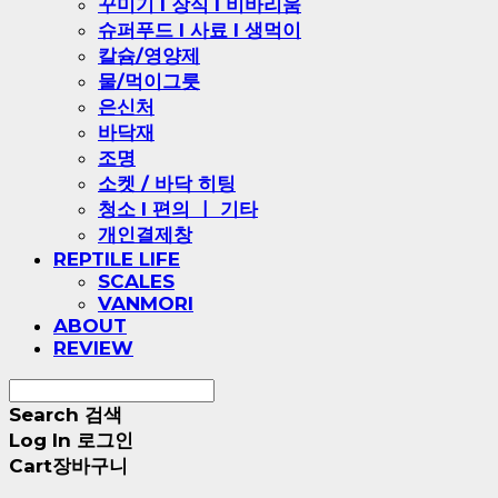
꾸미기 l 장식 l 비바리움
슈퍼푸드 l 사료 l 생먹이
칼슘/영양제
물/먹이그릇
은신처
바닥재
조명
소켓 / 바닥 히팅
청소 l 편의 ㅣ 기타
개인결제창
REPTILE LIFE
SCALES
VANMORI
ABOUT
REVIEW
Search
검색
Log In
로그인
Cart
장바구니