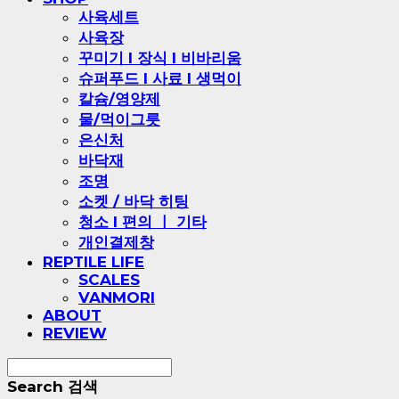
사육세트
사육장
꾸미기 l 장식 l 비바리움
슈퍼푸드 l 사료 l 생먹이
칼슘/영양제
물/먹이그릇
은신처
바닥재
조명
소켓 / 바닥 히팅
청소 l 편의 ㅣ 기타
개인결제창
REPTILE LIFE
SCALES
VANMORI
ABOUT
REVIEW
Search
검색