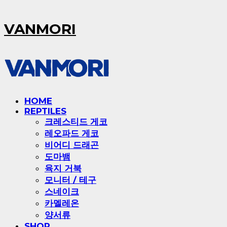
VANMORI
HOME
REPTILES
크레스티드 게코
레오파드 게코
비어디 드래곤
도마뱀
육지 거북
모니터 / 테구
스네이크
카멜레온
양서류
SHOP