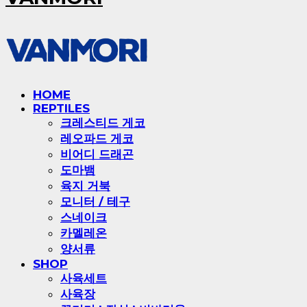
HOME
REPTILES
크레스티드 게코
레오파드 게코
비어디 드래곤
도마뱀
육지 거북
모니터 / 테구
스네이크
카멜레온
양서류
SHOP
사육세트
사육장