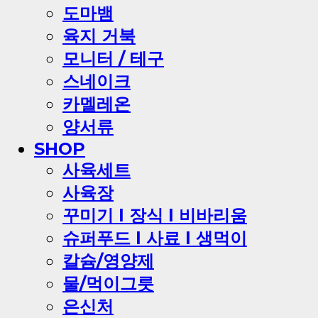
도마뱀
육지 거북
모니터 / 테구
스네이크
카멜레온
양서류
SHOP
사육세트
사육장
꾸미기 l 장식 l 비바리움
슈퍼푸드 l 사료 l 생먹이
칼슘/영양제
물/먹이그릇
은신처