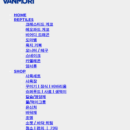
HOME
REPTILES
크레스티드 게코
레오파드 게코
비어디 드래곤
도마뱀
육지 거북
모니터 / 테구
스네이크
카멜레온
양서류
SHOP
사육세트
사육장
꾸미기 l 장식 l 비바리움
슈퍼푸드 l 사료 l 생먹이
칼슘/영양제
물/먹이그릇
은신처
바닥재
조명
소켓 / 바닥 히팅
청소 l 편의 ㅣ 기타