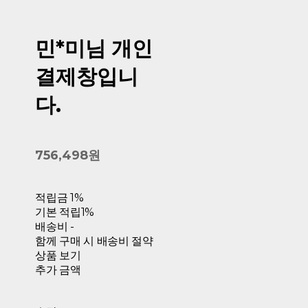
민*미님 개인
결제창입니
다.
756,498원
적립금
1%
기본 적립
1%
배송비
-
함께 구매 시 배송비 절약
상품 보기
추가 금액