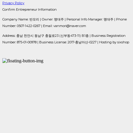
Privacy Policy
Confirm Entrepreneur Information
Company Name: 반모리 | Owner: 맹대주 | Personal Info Manager: 맹대주 | Phone
Number: 0507-1422-0267 | Email: vanmori@naver.com
Address: 충남 천안시 동남구 충절로23 (신부동473-11) B1층 | Business Registration
Number:
875-01-00978
| Business License:
2017-충남아산-0227
| Hosting by sixshop