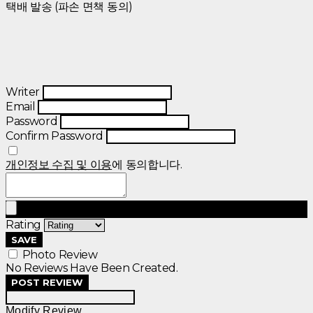
택배 발송 (파손 면책 동의)
Writer
Email
Password
Confirm Password
개인정보 수집 및 이용
에 동의합니다.
Rating
SAVE
Photo Review
No Reviews Have Been Created.
POST REVIEW
Modify Review