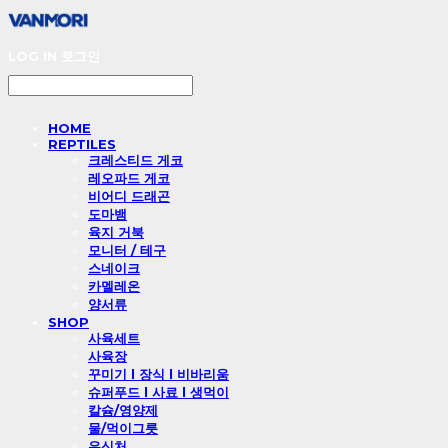
LOG IN
로그인
HOME
REPTILES
크레스티드 게코
레오파드 게코
비어디 드래곤
도마뱀
육지 거북
모니터 / 테구
스네이크
카멜레온
양서류
SHOP
사육세트
사육장
꾸미기 l 장식 l 비바리움
슈퍼푸드 l 사료 l 생먹이
칼슘/영양제
물/먹이그릇
은신처