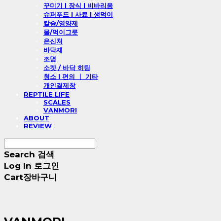
꾸미기 l 장식 l 비바리움
슈퍼푸드 l 사료 l 생먹이
칼슘/영양제
물/먹이그릇
은신처
바닥재
조명
소켓 / 바닥 히팅
청소 l 편의 ㅣ 기타
개인결제창
REPTILE LIFE
SCALES
VANMORI
ABOUT
REVIEW
Search
검색
Log In
로그인
Cart
장바구니