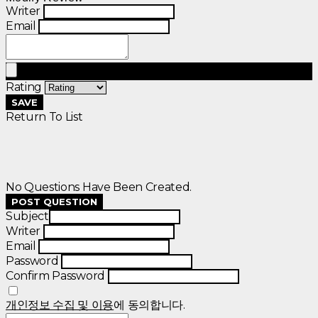
Writer
Email
Rating
SAVE
Return To List
No Questions Have Been Created.
POST QUESTION
Subject
Writer
Email
Password
Confirm Password
개인정보 수집 및 이용
에 동의합니다.