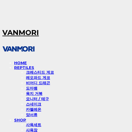
VANMORI
HOME
REPTILES
크레스티드 게코
레오파드 게코
비어디 드래곤
도마뱀
육지 거북
모니터 / 테구
스네이크
카멜레온
양서류
SHOP
사육세트
사육장