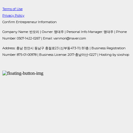
Terms of Use
Privacy Policy
Confirm Entrepreneur Information
Company Name: 반모리 | Owner: 맹대주 | Personal Info Manager: 맹대주 | Phone
Number: 0507-1422-0267 | Email: vanmori@naver.com
Address: 충남 천안시 동남구 충절로23 (신부동473-11) B1층 | Business Registration
Number:
875-01-00978
| Business License:
2017-충남아산-0227
| Hosting by sixshop