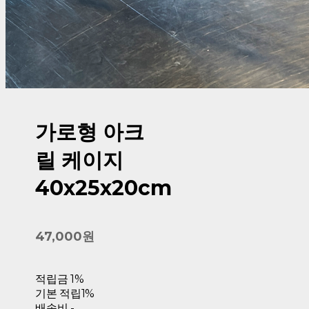
가로형 아크
릴 케이지
40x25x20cm
47,000원
적립금
1%
기본 적립
1%
배송비
-