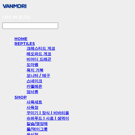
LOG IN
로그인
HOME
REPTILES
크레스티드 게코
레오파드 게코
비어디 드래곤
도마뱀
육지 거북
모니터 / 테구
스네이크
카멜레온
양서류
SHOP
사육세트
사육장
꾸미기 l 장식 l 비바리움
슈퍼푸드 l 사료 l 생먹이
칼슘/영양제
물/먹이그릇
은신처