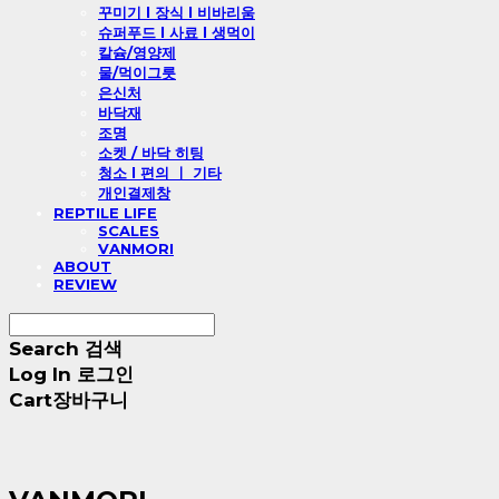
꾸미기 l 장식 l 비바리움
슈퍼푸드 l 사료 l 생먹이
칼슘/영양제
물/먹이그릇
은신처
바닥재
조명
소켓 / 바닥 히팅
청소 l 편의 ㅣ 기타
개인결제창
REPTILE LIFE
SCALES
VANMORI
ABOUT
REVIEW
Search
검색
Log In
로그인
Cart
장바구니