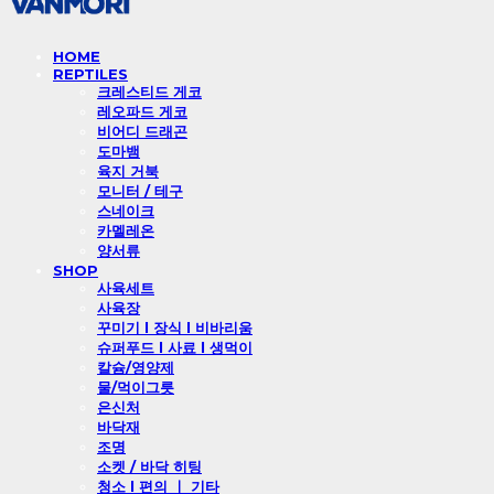
HOME
REPTILES
크레스티드 게코
레오파드 게코
비어디 드래곤
도마뱀
육지 거북
모니터 / 테구
스네이크
카멜레온
양서류
SHOP
사육세트
사육장
꾸미기 l 장식 l 비바리움
슈퍼푸드 l 사료 l 생먹이
칼슘/영양제
물/먹이그릇
은신처
바닥재
조명
소켓 / 바닥 히팅
청소 l 편의 ㅣ 기타