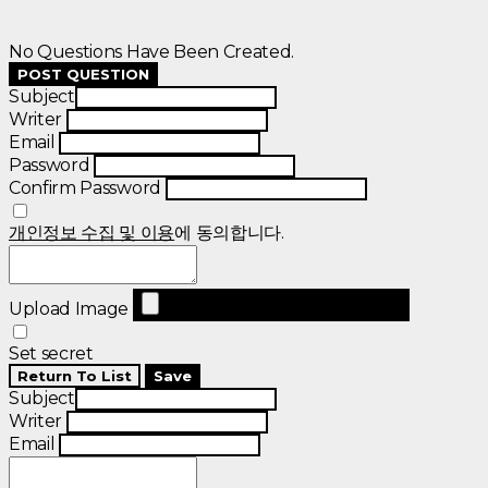
No Questions Have Been Created.
POST QUESTION
Subject
Writer
Email
Password
Confirm Password
개인정보 수집 및 이용
에 동의합니다.
Upload Image
Set secret
Return To List
Save
Subject
Writer
Email