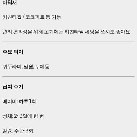
바닥재
키친타월 / 코코피트 등 가능
관리 편의성을 위해 초기에는 키친타월 세팅을 쓰셔도 좋아요
주요 먹이
귀뚜라미, 밀웜, 누에등
급여 주기
베이비: 하루 1회
성체: 2~3일에 한 번
칼슘: 주 2~3회