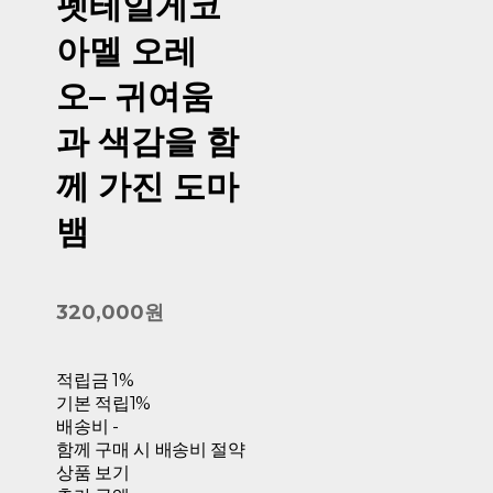
펫테일게코
아멜 오레
오– 귀여움
과 색감을 함
께 가진 도마
뱀
320,000원
적립금
1%
기본 적립
1%
배송비
-
함께 구매 시 배송비 절약
상품 보기