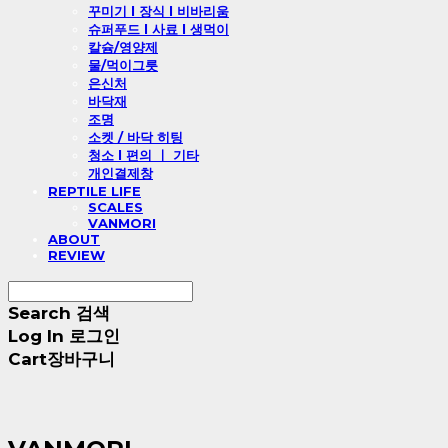
꾸미기 l 장식 l 비바리움
슈퍼푸드 l 사료 l 생먹이
칼슘/영양제
물/먹이그릇
은신처
바닥재
조명
소켓 / 바닥 히팅
청소 l 편의 ㅣ 기타
개인결제창
REPTILE LIFE
SCALES
VANMORI
ABOUT
REVIEW
Search
검색
Log In
로그인
Cart
장바구니