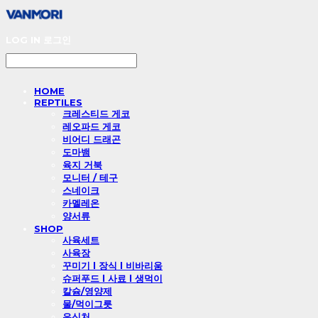
LOG IN
로그인
HOME
REPTILES
크레스티드 게코
레오파드 게코
비어디 드래곤
도마뱀
육지 거북
모니터 / 테구
스네이크
카멜레온
양서류
SHOP
사육세트
사육장
꾸미기 l 장식 l 비바리움
슈퍼푸드 l 사료 l 생먹이
칼슘/영양제
물/먹이그릇
은신처