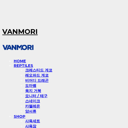
VANMORI
HOME
REPTILES
크레스티드 게코
레오파드 게코
비어디 드래곤
도마뱀
육지 거북
모니터 / 테구
스네이크
카멜레온
양서류
SHOP
사육세트
사육장