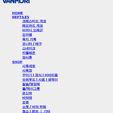
HOME
REPTILES
크레스티드 게코
레오파드 게코
비어디 드래곤
도마뱀
육지 거북
모니터 / 테구
스네이크
카멜레온
양서류
SHOP
사육세트
사육장
꾸미기 l 장식 l 비바리움
슈퍼푸드 l 사료 l 생먹이
칼슘/영양제
물/먹이그릇
은신처
바닥재
조명
소켓 / 바닥 히팅
청소 l 편의 ㅣ 기타