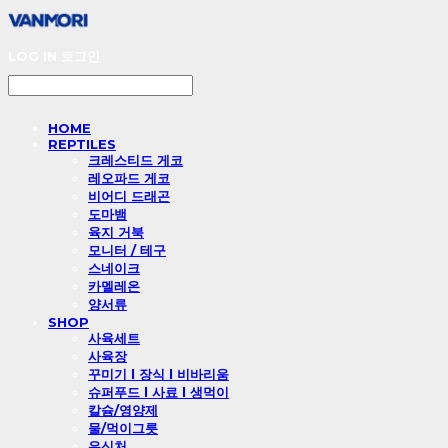
LOG IN
로그인
HOME
REPTILES
크레스티드 게코
레오파드 게코
비어디 드래곤
도마뱀
육지 거북
모니터 / 테구
스네이크
카멜레온
양서류
SHOP
사육세트
사육장
꾸미기 l 장식 l 비바리움
슈퍼푸드 l 사료 l 생먹이
칼슘/영양제
물/먹이그릇
은신처