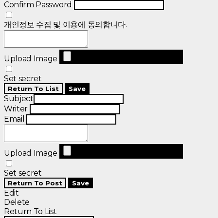
Confirm Password
개인정보 수집 및 이용
에 동의합니다.
Upload Image
Set secret
Return To List
Save
Subject
Writer
Email
Upload Image
Set secret
Return To Post
Save
Edit
Delete
Return To List