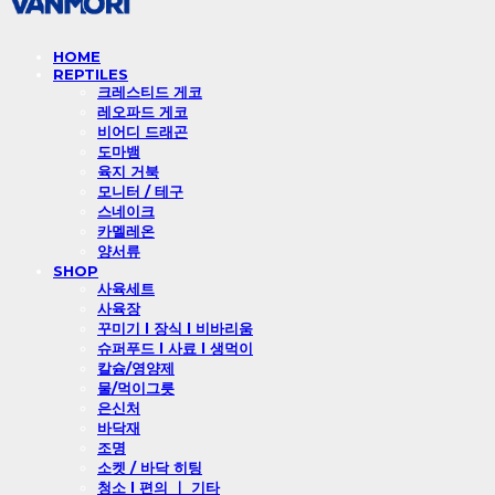
HOME
REPTILES
크레스티드 게코
레오파드 게코
비어디 드래곤
도마뱀
육지 거북
모니터 / 테구
스네이크
카멜레온
양서류
SHOP
사육세트
사육장
꾸미기 l 장식 l 비바리움
슈퍼푸드 l 사료 l 생먹이
칼슘/영양제
물/먹이그릇
은신처
바닥재
조명
소켓 / 바닥 히팅
청소 l 편의 ㅣ 기타