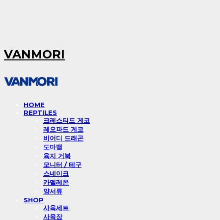
VANMORI
HOME
REPTILES
크레스티드 게코
레오파드 게코
비어디 드래곤
도마뱀
육지 거북
모니터 / 테구
스네이크
카멜레온
양서류
SHOP
사육세트
사육장