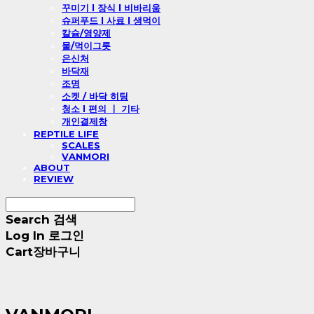
꾸미기 l 장식 l 비바리움
슈퍼푸드 l 사료 l 생먹이
칼슘/영양제
물/먹이그릇
은신처
바닥재
조명
소켓 / 바닥 히팅
청소 l 편의 ㅣ 기타
개인결제창
REPTILE LIFE
SCALES
VANMORI
ABOUT
REVIEW
Search
검색
Log In
로그인
Cart
장바구니