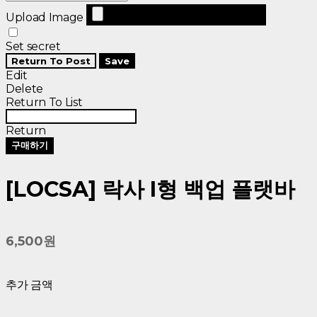
Upload Image
Set secret
Return To Post
Save
Edit
Delete
Return To List
Return
구매하기
[LOCSA] 락사 I형 백업 플랫바
6,500원
추가 금액