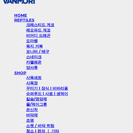
HOME
REPTILES
크레스티드 게코
레오파드 게코
비어디 드래곤
도마뱀
육지 거북
모니터 / 테구
스네이크
카멜레온
양서류
SHOP
사육세트
사육장
꾸미기 l 장식 l 비바리움
슈퍼푸드 l 사료 l 생먹이
칼슘/영양제
물/먹이그릇
은신처
바닥재
조명
소켓 / 바닥 히팅
청소 l 편의 ㅣ 기타