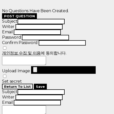
No Questions Have Been Created.
POST QUESTION
Subject
Writer
Email
Password
Confirm Password
개인정보 수집 및 이용
에 동의합니다.
Upload Image
Set secret
Return To List
Save
Subject
Writer
Email