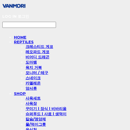
LOG IN
로그인
HOME
REPTILES
크레스티드 게코
레오파드 게코
비어디 드래곤
도마뱀
육지 거북
모니터 / 테구
스네이크
카멜레온
양서류
SHOP
사육세트
사육장
꾸미기 l 장식 l 비바리움
슈퍼푸드 l 사료 l 생먹이
칼슘/영양제
물/먹이그릇
은신처