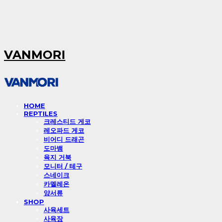
VANMORI
HOME
REPTILES
크레스티드 게코
레오파드 게코
비어디 드래곤
도마뱀
육지 거북
모니터 / 테구
스네이크
카멜레온
양서류
SHOP
사육세트
사육장