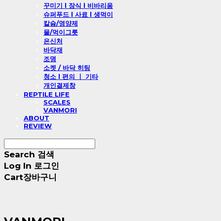
꾸미기 l 장식 l 비바리움
슈퍼푸드 l 사료 l 생먹이
칼슘/영양제
물/먹이그릇
은신처
바닥재
조명
소켓 / 바닥 히팅
청소 l 편의 ㅣ 기타
개인결제창
REPTILE LIFE
SCALES
VANMORI
ABOUT
REVIEW
Search
검색
Log In
로그인
Cart
장바구니