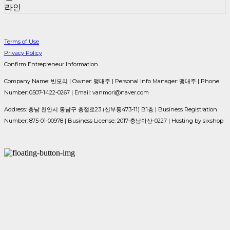
라인
Terms of Use
Privacy Policy
Confirm Entrepreneur Information
Company Name: 반모리 | Owner: 맹대주 | Personal Info Manager: 맹대주 | Phone
Number: 0507-1422-0267 | Email: vanmori@naver.com
Address: 충남 천안시 동남구 충절로23 (신부동473-11) B1층 | Business Registration
Number:
875-01-00978
| Business License:
2017-충남아산-0227
| Hosting by sixshop