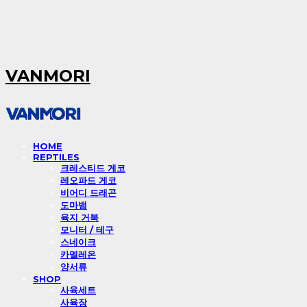
VANMORI
HOME
REPTILES
크레스티드 게코
레오파드 게코
비어디 드래곤
도마뱀
육지 거북
모니터 / 테구
스네이크
카멜레온
양서류
SHOP
사육세트
사육장