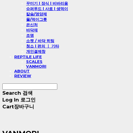
꾸미기 l 장식 l 비바리움
슈퍼푸드 l 사료 l 생먹이
칼슘/영양제
물/먹이그릇
은신처
바닥재
조명
소켓 / 바닥 히팅
청소 l 편의 ㅣ 기타
개인결제창
REPTILE LIFE
SCALES
VANMORI
ABOUT
REVIEW
Search
검색
Log In
로그인
Cart
장바구니