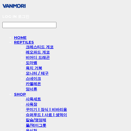
LOG IN
로그인
HOME
REPTILES
크레스티드 게코
레오파드 게코
비어디 드래곤
도마뱀
육지 거북
모니터 / 테구
스네이크
카멜레온
양서류
SHOP
사육세트
사육장
꾸미기 l 장식 l 비바리움
슈퍼푸드 l 사료 l 생먹이
칼슘/영양제
물/먹이그릇
은신처