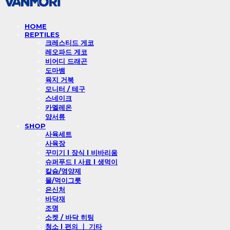
HOME
REPTILES
크레스티드 게코
레오파드 게코
비어디 드래곤
도마뱀
육지 거북
모니터 / 테구
스네이크
카멜레온
양서류
SHOP
사육세트
사육장
꾸미기 l 장식 l 비바리움
슈퍼푸드 l 사료 l 생먹이
칼슘/영양제
물/먹이그릇
은신처
바닥재
조명
소켓 / 바닥 히팅
청소 l 편의 ㅣ 기타