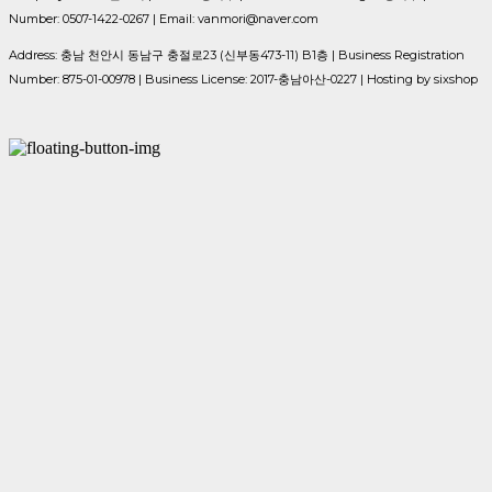
Number: 0507-1422-0267 | Email: vanmori@naver.com
Address: 충남 천안시 동남구 충절로23 (신부동473-11) B1층 | Business Registration
Number:
875-01-00978
| Business License:
2017-충남아산-0227
| Hosting by sixshop