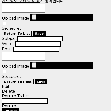
개인정보 수집 및 이용
에 동의합니다.
Upload Image
Set secret
Return To List
Save
Subject
Writer
Email
Upload Image
Set secret
Return To Post
Save
Edit
Delete
Return To List
Return
구매하기