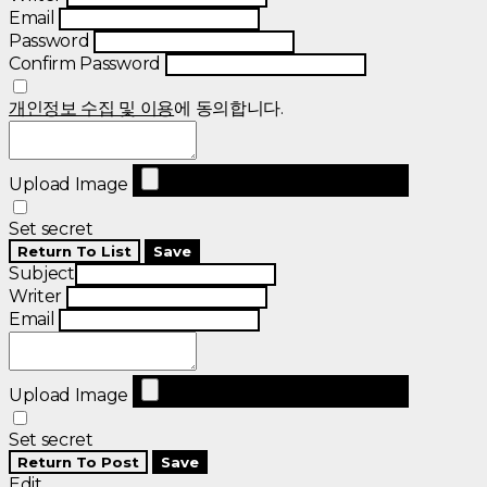
Email
Password
Confirm Password
개인정보 수집 및 이용
에 동의합니다.
Upload Image
Set secret
Return To List
Save
Subject
Writer
Email
Upload Image
Set secret
Return To Post
Save
Edit