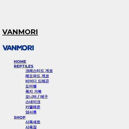
VANMORI
HOME
REPTILES
크레스티드 게코
레오파드 게코
비어디 드래곤
도마뱀
육지 거북
모니터 / 테구
스네이크
카멜레온
양서류
SHOP
사육세트
사육장