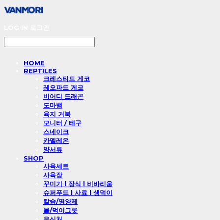
LOG IN
로그인
HOME
REPTILES
크레스티드 게코
레오파드 게코
비어디 드래곤
도마뱀
육지 거북
모니터 / 테구
스네이크
카멜레온
양서류
SHOP
사육세트
사육장
꾸미기 l 장식 l 비바리움
슈퍼푸드 l 사료 l 생먹이
칼슘/영양제
물/먹이그릇
은신처