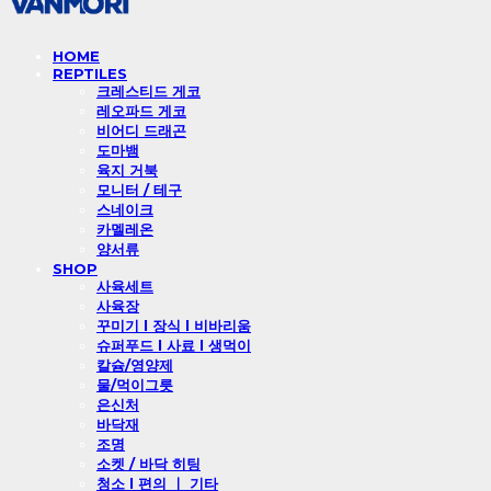
HOME
REPTILES
크레스티드 게코
레오파드 게코
비어디 드래곤
도마뱀
육지 거북
모니터 / 테구
스네이크
카멜레온
양서류
SHOP
사육세트
사육장
꾸미기 l 장식 l 비바리움
슈퍼푸드 l 사료 l 생먹이
칼슘/영양제
물/먹이그릇
은신처
바닥재
조명
소켓 / 바닥 히팅
청소 l 편의 ㅣ 기타