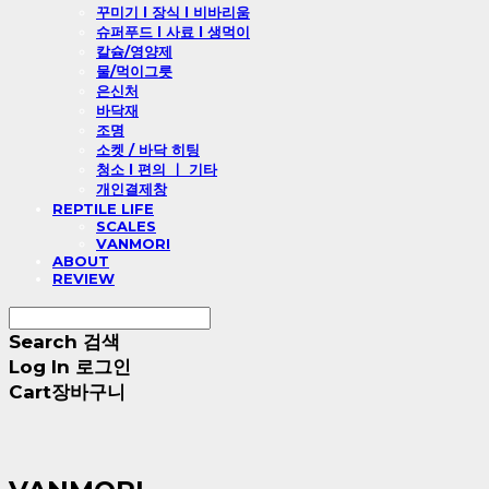
꾸미기 l 장식 l 비바리움
슈퍼푸드 l 사료 l 생먹이
칼슘/영양제
물/먹이그릇
은신처
바닥재
조명
소켓 / 바닥 히팅
청소 l 편의 ㅣ 기타
개인결제창
REPTILE LIFE
SCALES
VANMORI
ABOUT
REVIEW
Search
검색
Log In
로그인
Cart
장바구니