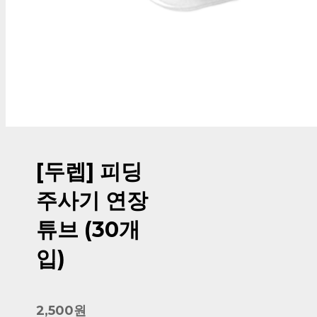
[두렙] 피딩
주사기 연장
튜브 (30개
입)
2,500원