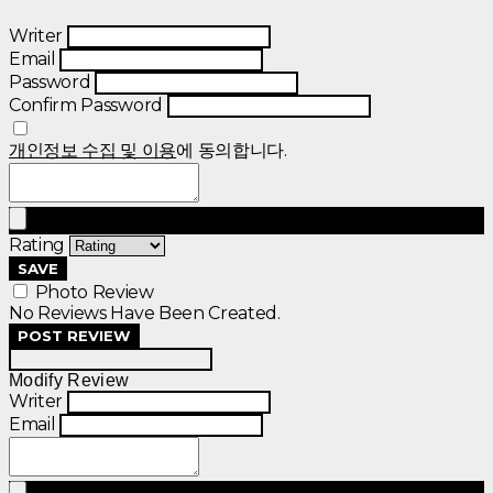
Writer
Email
Password
Confirm Password
개인정보 수집 및 이용
에 동의합니다.
Rating
SAVE
Photo Review
No Reviews Have Been Created.
POST REVIEW
Modify Review
Writer
Email