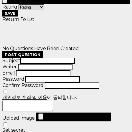
Rating
SAVE
Return To List
No Questions Have Been Created.
POST QUESTION
Subject
Writer
Email
Password
Confirm Password
개인정보 수집 및 이용
에 동의합니다.
Upload Image
Set secret