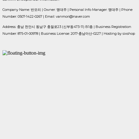
Company Name: 반모리 | Owner: 맹대주 | Personal Info Manager: 맹대주 | Phone
Number: 0507-1422-0267 | Email: vanmori@naver.com
Address: 충남 천안시 동남구 충절로23 (신부동473-11) B1층 | Business Registration
Number:
875-01-00978
| Business License:
2017-충남아산-0227
| Hosting by sixshop