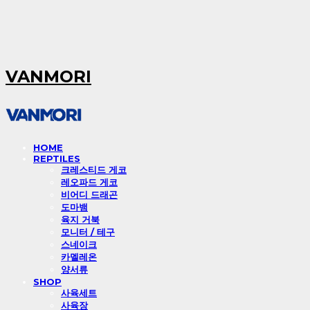
VANMORI
HOME
REPTILES
크레스티드 게코
레오파드 게코
비어디 드래곤
도마뱀
육지 거북
모니터 / 테구
스네이크
카멜레온
양서류
SHOP
사육세트
사육장