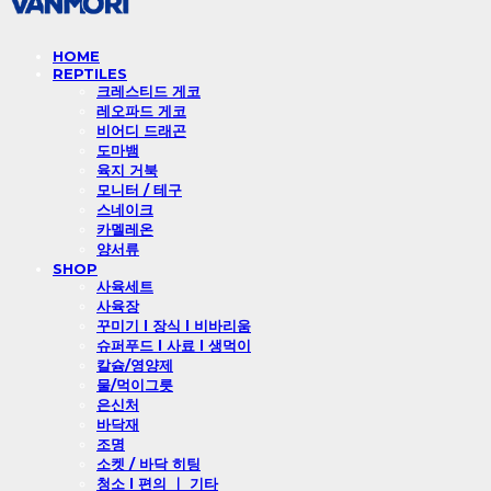
HOME
REPTILES
크레스티드 게코
레오파드 게코
비어디 드래곤
도마뱀
육지 거북
모니터 / 테구
스네이크
카멜레온
양서류
SHOP
사육세트
사육장
꾸미기 l 장식 l 비바리움
슈퍼푸드 l 사료 l 생먹이
칼슘/영양제
물/먹이그릇
은신처
바닥재
조명
소켓 / 바닥 히팅
청소 l 편의 ㅣ 기타