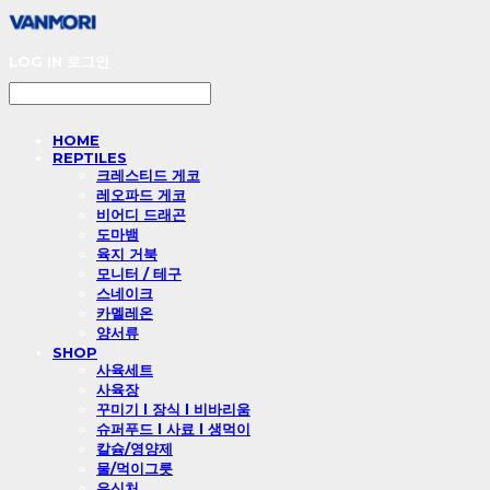
LOG IN
로그인
HOME
REPTILES
크레스티드 게코
레오파드 게코
비어디 드래곤
도마뱀
육지 거북
모니터 / 테구
스네이크
카멜레온
양서류
SHOP
사육세트
사육장
꾸미기 l 장식 l 비바리움
슈퍼푸드 l 사료 l 생먹이
칼슘/영양제
물/먹이그릇
은신처