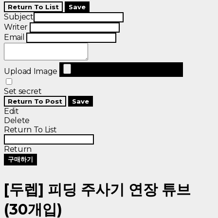
Return To List
Save
Subject
Writer
Email
Upload Image
Set secret
Return To Post
Save
Edit
Delete
Return To List
Return
구매하기
[두렙] 피딩 주사기 연장 튜브
(30개입)