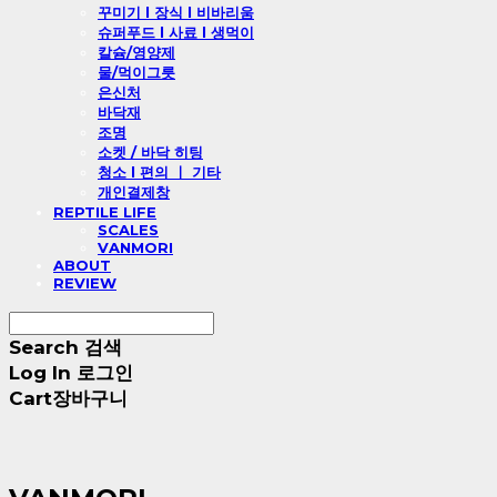
꾸미기 l 장식 l 비바리움
슈퍼푸드 l 사료 l 생먹이
칼슘/영양제
물/먹이그릇
은신처
바닥재
조명
소켓 / 바닥 히팅
청소 l 편의 ㅣ 기타
개인결제창
REPTILE LIFE
SCALES
VANMORI
ABOUT
REVIEW
Search
검색
Log In
로그인
Cart
장바구니