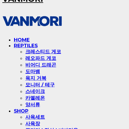
HOME
REPTILES
크레스티드 게코
레오파드 게코
비어디 드래곤
도마뱀
육지 거북
모니터 / 테구
스네이크
카멜레온
양서류
SHOP
사육세트
사육장