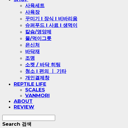
사육세트
사육장
꾸미기 l 장식 l 비바리움
슈퍼푸드 l 사료 l 생먹이
칼슘/영양제
물/먹이그릇
은신처
바닥재
조명
소켓 / 바닥 히팅
청소 l 편의 ㅣ 기타
개인결제창
REPTILE LIFE
SCALES
VANMORI
ABOUT
REVIEW
Search
검색