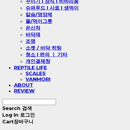
꾸미기 l 장식 l 비바리움
슈퍼푸드 l 사료 l 생먹이
칼슘/영양제
물/먹이그릇
은신처
바닥재
조명
소켓 / 바닥 히팅
청소 l 편의 ㅣ 기타
개인결제창
REPTILE LIFE
SCALES
VANMORI
ABOUT
REVIEW
Search
검색
Log In
로그인
Cart
장바구니