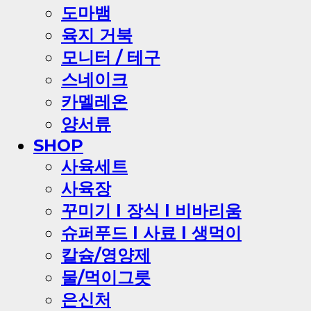
도마뱀
육지 거북
모니터 / 테구
스네이크
카멜레온
양서류
SHOP
사육세트
사육장
꾸미기 l 장식 l 비바리움
슈퍼푸드 l 사료 l 생먹이
칼슘/영양제
물/먹이그릇
은신처