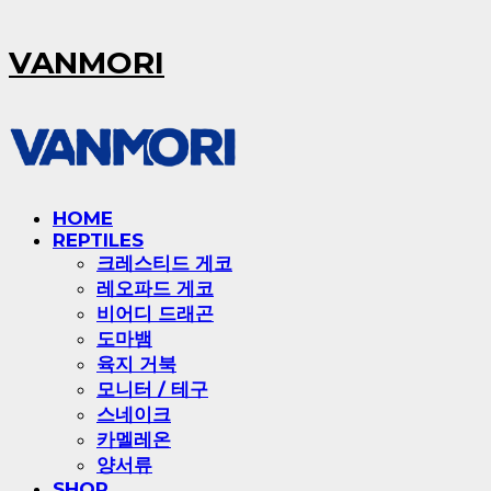
VANMORI
HOME
REPTILES
크레스티드 게코
레오파드 게코
비어디 드래곤
도마뱀
육지 거북
모니터 / 테구
스네이크
카멜레온
양서류
SHOP