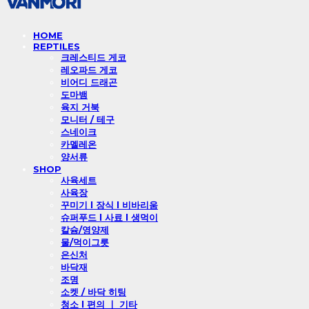
HOME
REPTILES
크레스티드 게코
레오파드 게코
비어디 드래곤
도마뱀
육지 거북
모니터 / 테구
스네이크
카멜레온
양서류
SHOP
사육세트
사육장
꾸미기 l 장식 l 비바리움
슈퍼푸드 l 사료 l 생먹이
칼슘/영양제
물/먹이그릇
은신처
바닥재
조명
소켓 / 바닥 히팅
청소 l 편의 ㅣ 기타