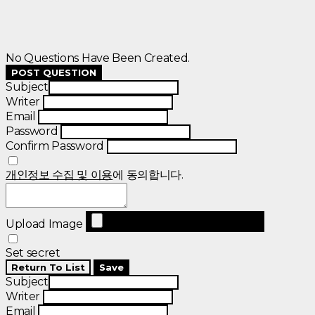
No Questions Have Been Created.
POST QUESTION
Subject
Writer
Email
Password
Confirm Password
개인정보 수집 및 이용
에 동의합니다.
Upload Image
Set secret
Return To List
Save
Subject
Writer
Email