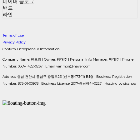
네이버 블로그
밴드
라인
Terms of Use
Privacy Policy
Confirm Entrepreneur Information
Company Name: 반모리 | Owner: 맹대주 | Personal Info Manager: 맹대주 | Phone
Number: 0507-1422-0267 | Email: vanmori@naver.com
Address: 충남 천안시 동남구 충절로23 (신부동473-11) B1층 | Business Registration
Number:
875-01-00978
| Business License:
2017-충남아산-0227
| Hosting by sixshop