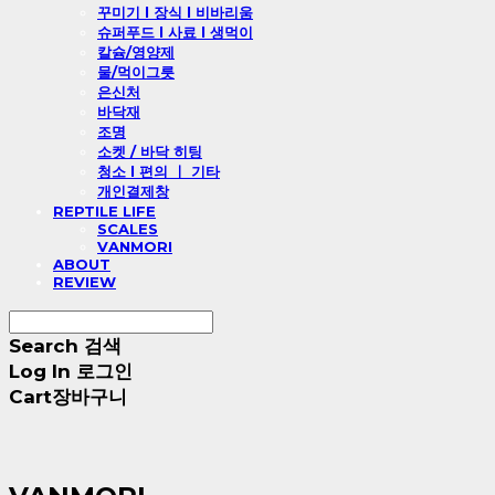
꾸미기 l 장식 l 비바리움
슈퍼푸드 l 사료 l 생먹이
칼슘/영양제
물/먹이그릇
은신처
바닥재
조명
소켓 / 바닥 히팅
청소 l 편의 ㅣ 기타
개인결제창
REPTILE LIFE
SCALES
VANMORI
ABOUT
REVIEW
Search
검색
Log In
로그인
Cart
장바구니