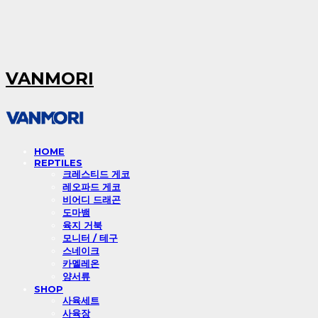
VANMORI
HOME
REPTILES
크레스티드 게코
레오파드 게코
비어디 드래곤
도마뱀
육지 거북
모니터 / 테구
스네이크
카멜레온
양서류
SHOP
사육세트
사육장