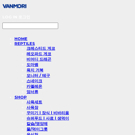
LOG IN
로그인
HOME
REPTILES
크레스티드 게코
레오파드 게코
비어디 드래곤
도마뱀
육지 거북
모니터 / 테구
스네이크
카멜레온
양서류
SHOP
사육세트
사육장
꾸미기 l 장식 l 비바리움
슈퍼푸드 l 사료 l 생먹이
칼슘/영양제
물/먹이그릇
은신처