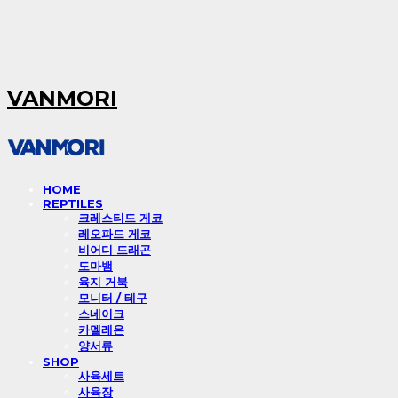
VANMORI
HOME
REPTILES
크레스티드 게코
레오파드 게코
비어디 드래곤
도마뱀
육지 거북
모니터 / 테구
스네이크
카멜레온
양서류
SHOP
사육세트
사육장