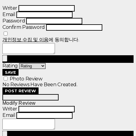
Writer
Email
Password
Confirm Password
개인정보 수집 및 이용
에 동의합니다.
Rating
SAVE
Photo Review
No Reviews Have Been Created.
POST REVIEW
Modify Review
Writer
Email