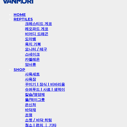
HOME
REPTILES
크레스티드 게코
레오파드 게코
비어디 드래곤
도마뱀
육지 거북
모니터 / 테구
스네이크
카멜레온
양서류
SHOP
사육세트
사육장
꾸미기 l 장식 l 비바리움
슈퍼푸드 l 사료 l 생먹이
칼슘/영양제
물/먹이그릇
은신처
바닥재
조명
소켓 / 바닥 히팅
청소 l 편의 ㅣ 기타