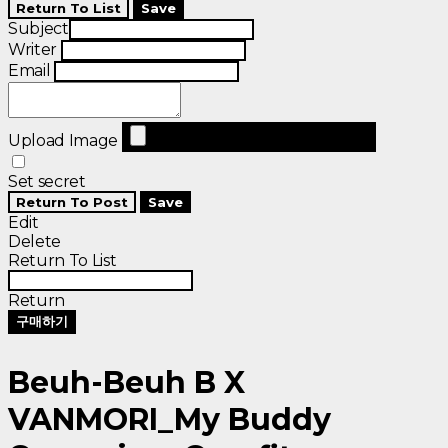
Return To List
Save
Subject
Writer
Email
Upload Image
Set secret
Return To Post
Save
Edit
Delete
Return To List
Return
구매하기
Beuh-Beuh B X
VANMORI_My Buddy