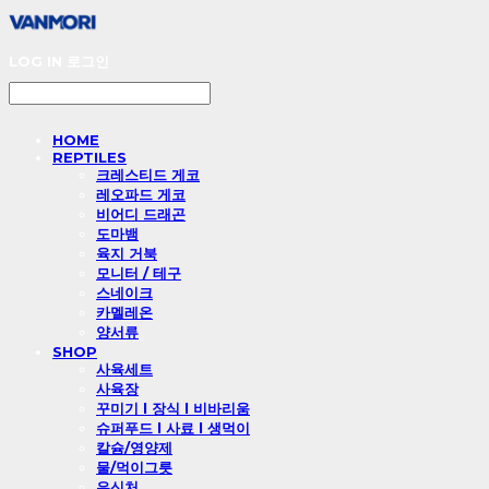
LOG IN
로그인
HOME
REPTILES
크레스티드 게코
레오파드 게코
비어디 드래곤
도마뱀
육지 거북
모니터 / 테구
스네이크
카멜레온
양서류
SHOP
사육세트
사육장
꾸미기 l 장식 l 비바리움
슈퍼푸드 l 사료 l 생먹이
칼슘/영양제
물/먹이그릇
은신처