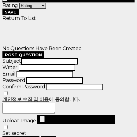
Rating
SAVE
Return To List
No Questions Have Been Created.
POST QUESTION
Subject
Writer
Email
Password
Confirm Password
개인정보 수집 및 이용
에 동의합니다.
Upload Image
Set secret