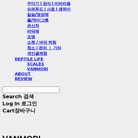
꾸미기 l 장식 l 비바리움
슈퍼푸드 l 사료 l 생먹이
칼슘/영양제
물/먹이그릇
은신처
바닥재
조명
소켓 / 바닥 히팅
청소 l 편의 ㅣ 기타
개인결제창
REPTILE LIFE
SCALES
VANMORI
ABOUT
REVIEW
Search
검색
Log In
로그인
Cart
장바구니