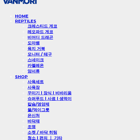
HOME
REPTILES
크레스티드 게코
레오파드 게코
비어디 드래곤
도마뱀
육지 거북
모니터 / 테구
스네이크
카멜레온
양서류
SHOP
사육세트
사육장
꾸미기 l 장식 l 비바리움
슈퍼푸드 l 사료 l 생먹이
칼슘/영양제
물/먹이그릇
은신처
바닥재
조명
소켓 / 바닥 히팅
청소 l 편의 ㅣ 기타