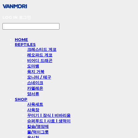
LOG IN
로그인
HOME
REPTILES
크레스티드 게코
레오파드 게코
비어디 드래곤
도마뱀
육지 거북
모니터 / 테구
스네이크
카멜레온
양서류
SHOP
사육세트
사육장
꾸미기 l 장식 l 비바리움
슈퍼푸드 l 사료 l 생먹이
칼슘/영양제
물/먹이그릇
은신처