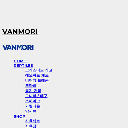
VANMORI
HOME
REPTILES
크레스티드 게코
레오파드 게코
비어디 드래곤
도마뱀
육지 거북
모니터 / 테구
스네이크
카멜레온
양서류
SHOP
사육세트
사육장