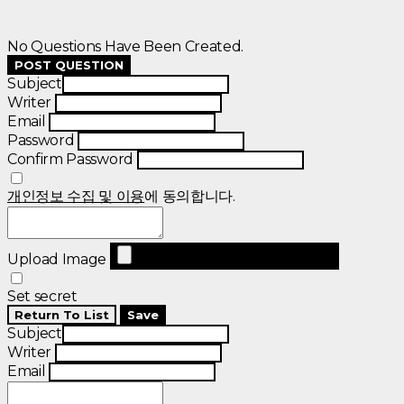
No Questions Have Been Created.
POST QUESTION
Subject
Writer
Email
Password
Confirm Password
개인정보 수집 및 이용
에 동의합니다.
Upload Image
Set secret
Return To List
Save
Subject
Writer
Email