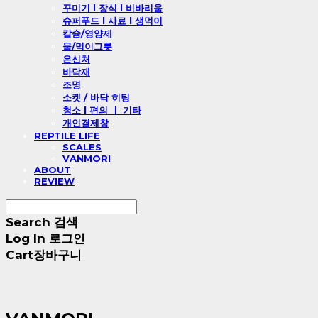
꾸미기 l 장식 l 비바리움
슈퍼푸드 l 사료 l 생먹이
칼슘/영양제
물/먹이그릇
은신처
바닥재
조명
소켓 / 바닥 히팅
청소 l 편의 ㅣ 기타
개인결제창
REPTILE LIFE
SCALES
VANMORI
ABOUT
REVIEW
Search
검색
Log In
로그인
Cart
장바구니