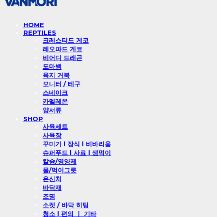
HOME
REPTILES
크레스티드 게코
레오파드 게코
비어디 드래곤
도마뱀
육지 거북
모니터 / 테구
스네이크
카멜레온
양서류
SHOP
사육세트
사육장
꾸미기 l 장식 l 비바리움
슈퍼푸드 l 사료 l 생먹이
칼슘/영양제
물/먹이그릇
은신처
바닥재
조명
소켓 / 바닥 히팅
청소 l 편의 ㅣ 기타