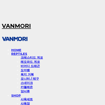
VANMORI
HOME
REPTILES
크레스티드 게코
레오파드 게코
비어디 드래곤
도마뱀
육지 거북
모니터 / 테구
스네이크
카멜레온
양서류
SHOP
사육세트
사육장