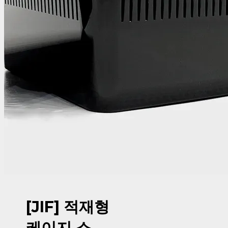
[JIF] 적재형
케이지 소