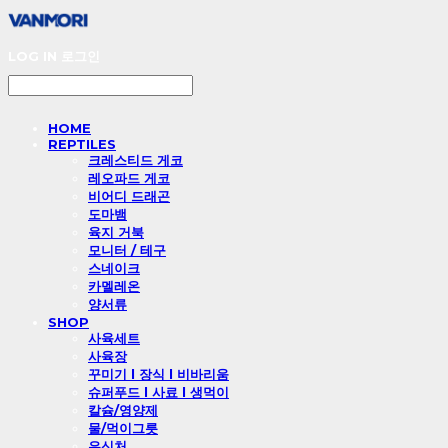
LOG IN
로그인
HOME
REPTILES
크레스티드 게코
레오파드 게코
비어디 드래곤
도마뱀
육지 거북
모니터 / 테구
스네이크
카멜레온
양서류
SHOP
사육세트
사육장
꾸미기 l 장식 l 비바리움
슈퍼푸드 l 사료 l 생먹이
칼슘/영양제
물/먹이그릇
은신처