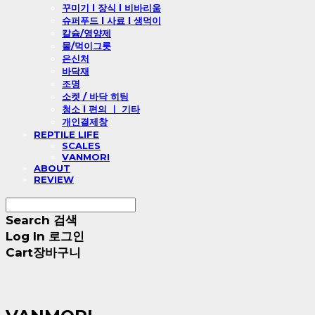
꾸미기 l 장식 l 비바리움
슈퍼푸드 l 사료 l 생먹이
칼슘/영양제
물/먹이그릇
은신처
바닥재
조명
소켓 / 바닥 히팅
청소 l 편의 ㅣ 기타
개인결제창
REPTILE LIFE
SCALES
VANMORI
ABOUT
REVIEW
Search
검색
Log In
로그인
Cart
장바구니