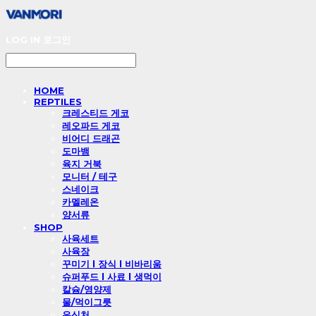
LOG IN
로그인
HOME
REPTILES
크레스티드 게코
레오파드 게코
비어디 드래곤
도마뱀
육지 거북
모니터 / 테구
스네이크
카멜레온
양서류
SHOP
사육세트
사육장
꾸미기 l 장식 l 비바리움
슈퍼푸드 l 사료 l 생먹이
칼슘/영양제
물/먹이그릇
은신처