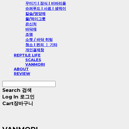
꾸미기 l 장식 l 비바리움
슈퍼푸드 l 사료 l 생먹이
칼슘/영양제
물/먹이그릇
은신처
바닥재
조명
소켓 / 바닥 히팅
청소 l 편의 ㅣ 기타
개인결제창
REPTILE LIFE
SCALES
VANMORI
ABOUT
REVIEW
Search
검색
Log In
로그인
Cart
장바구니