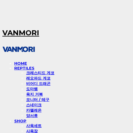
VANMORI
HOME
REPTILES
크레스티드 게코
레오파드 게코
비어디 드래곤
도마뱀
육지 거북
모니터 / 테구
스네이크
카멜레온
양서류
SHOP
사육세트
사육장