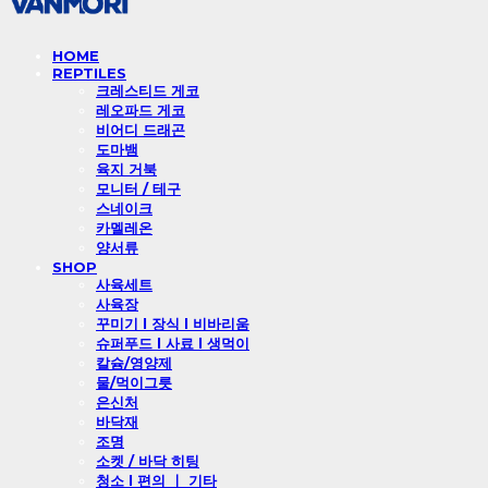
HOME
REPTILES
크레스티드 게코
레오파드 게코
비어디 드래곤
도마뱀
육지 거북
모니터 / 테구
스네이크
카멜레온
양서류
SHOP
사육세트
사육장
꾸미기 l 장식 l 비바리움
슈퍼푸드 l 사료 l 생먹이
칼슘/영양제
물/먹이그릇
은신처
바닥재
조명
소켓 / 바닥 히팅
청소 l 편의 ㅣ 기타