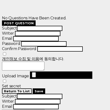
No Questions Have Been Created.
POST QUESTION
Subject
Writer
Email
Password
Confirm Password
개인정보 수집 및 이용
에 동의합니다.
Upload Image
Set secret
Return To List
Save
Subject
Writer
Email