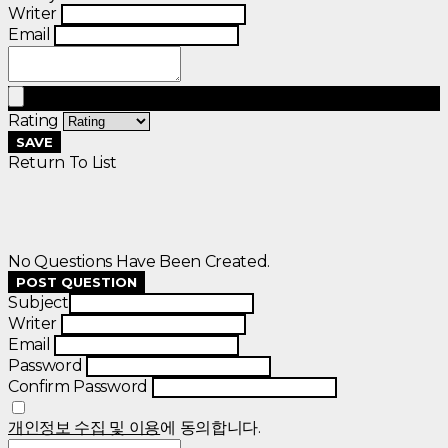
Writer
Email
Rating
SAVE
Return To List
No Questions Have Been Created.
POST QUESTION
Subject
Writer
Email
Password
Confirm Password
개인정보 수집 및 이용
에 동의합니다.