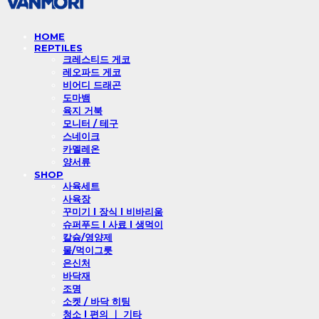
HOME
REPTILES
크레스티드 게코
레오파드 게코
비어디 드래곤
도마뱀
육지 거북
모니터 / 테구
스네이크
카멜레온
양서류
SHOP
사육세트
사육장
꾸미기 l 장식 l 비바리움
슈퍼푸드 l 사료 l 생먹이
칼슘/영양제
물/먹이그릇
은신처
바닥재
조명
소켓 / 바닥 히팅
청소 l 편의 ㅣ 기타