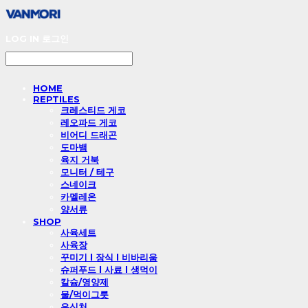
LOG IN
로그인
HOME
REPTILES
크레스티드 게코
레오파드 게코
비어디 드래곤
도마뱀
육지 거북
모니터 / 테구
스네이크
카멜레온
양서류
SHOP
사육세트
사육장
꾸미기 l 장식 l 비바리움
슈퍼푸드 l 사료 l 생먹이
칼슘/영양제
물/먹이그릇
은신처