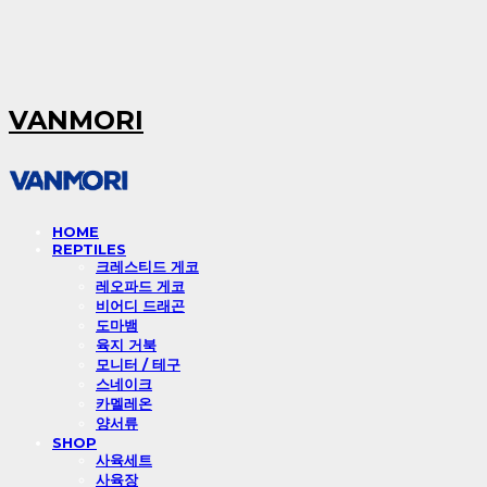
VANMORI
HOME
REPTILES
크레스티드 게코
레오파드 게코
비어디 드래곤
도마뱀
육지 거북
모니터 / 테구
스네이크
카멜레온
양서류
SHOP
사육세트
사육장