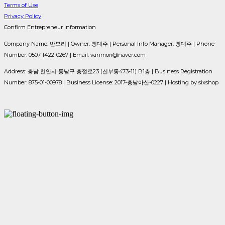
Terms of Use
Privacy Policy
Confirm Entrepreneur Information
Company Name: 반모리 | Owner: 맹대주 | Personal Info Manager: 맹대주 | Phone
Number: 0507-1422-0267 | Email: vanmori@naver.com
Address: 충남 천안시 동남구 충절로23 (신부동473-11) B1층 | Business Registration
Number:
875-01-00978
| Business License:
2017-충남아산-0227
| Hosting by sixshop