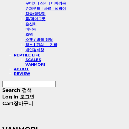
꾸미기 l 장식 l 비바리움
슈퍼푸드 l 사료 l 생먹이
칼슘/영양제
물/먹이그릇
은신처
바닥재
조명
소켓 / 바닥 히팅
청소 l 편의 ㅣ 기타
개인결제창
REPTILE LIFE
SCALES
VANMORI
ABOUT
REVIEW
Search
검색
Log In
로그인
Cart
장바구니