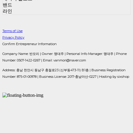
밴드
라인
Terms of Use
Privacy Policy
Confirm Entrepreneur Information
Company Name: 반모리 | Owner: 맹대주 | Personal Info Manager: 맹대주 | Phone
Number: 0507-1422-0267 | Email: vanmori@naver.com
Address: 충남 천안시 동남구 충절로23 (신부동473-11) B1층 | Business Registration
Number:
875-01-00978
| Business License:
2017-충남아산-0227
| Hosting by sixshop