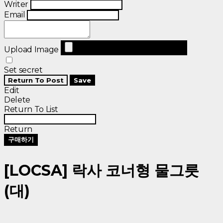
Writer
Email
Upload Image
Set secret
Return To Post
Save
Edit
Delete
Return To List
Return
구매하기
[LOCSA] 락사 코너형 물그릇
(대)