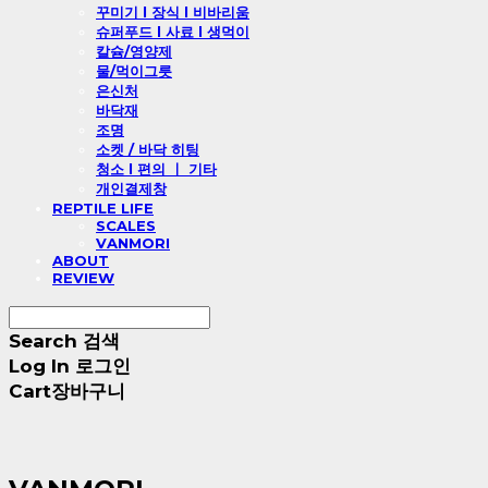
꾸미기 l 장식 l 비바리움
슈퍼푸드 l 사료 l 생먹이
칼슘/영양제
물/먹이그릇
은신처
바닥재
조명
소켓 / 바닥 히팅
청소 l 편의 ㅣ 기타
개인결제창
REPTILE LIFE
SCALES
VANMORI
ABOUT
REVIEW
Search
검색
Log In
로그인
Cart
장바구니