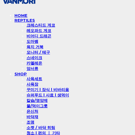
HOME
REPTILES
크레스티드 게코
레오파드 게코
비어디 드래곤
도마뱀
육지 거북
모니터 / 테구
스네이크
카멜레온
양서류
SHOP
사육세트
사육장
꾸미기 l 장식 l 비바리움
슈퍼푸드 l 사료 l 생먹이
칼슘/영양제
물/먹이그릇
은신처
바닥재
조명
소켓 / 바닥 히팅
청소 l 편의 ㅣ 기타