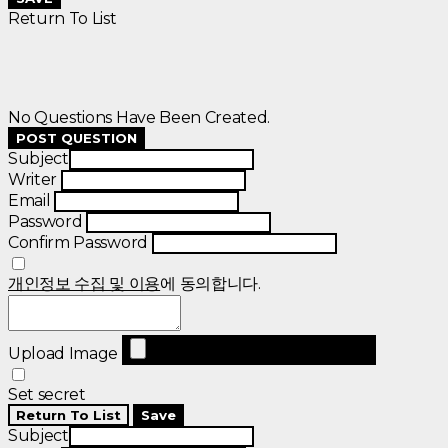
Return To List
No Questions Have Been Created.
POST QUESTION
Subject
Writer
Email
Password
Confirm Password
개인정보 수집 및 이용
에 동의합니다.
Upload Image
Set secret
Return To List
Save
Subject