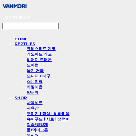
LOG IN
로그인
HOME
REPTILES
크레스티드 게코
레오파드 게코
비어디 드래곤
도마뱀
육지 거북
모니터 / 테구
스네이크
카멜레온
양서류
SHOP
사육세트
사육장
꾸미기 l 장식 l 비바리움
슈퍼푸드 l 사료 l 생먹이
칼슘/영양제
물/먹이그릇
은신처