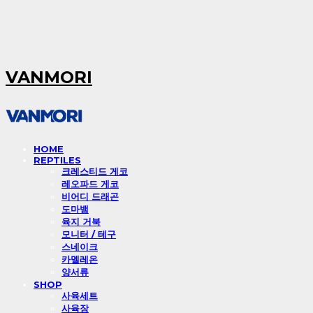
VANMORI
HOME
REPTILES
크레스티드 게코
레오파드 게코
비어디 드래곤
도마뱀
육지 거북
모니터 / 테구
스네이크
카멜레온
양서류
SHOP
사육세트
사육장