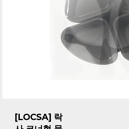
[LOCSA] 락
사 코너형 물