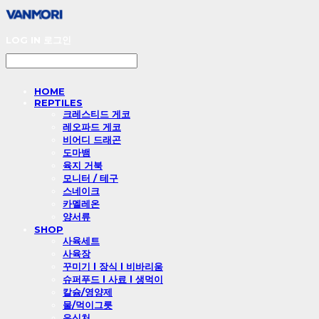
LOG IN
로그인
HOME
REPTILES
크레스티드 게코
레오파드 게코
비어디 드래곤
도마뱀
육지 거북
모니터 / 테구
스네이크
카멜레온
양서류
SHOP
사육세트
사육장
꾸미기 l 장식 l 비바리움
슈퍼푸드 l 사료 l 생먹이
칼슘/영양제
물/먹이그릇
은신처