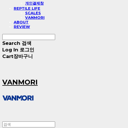
개인결제창
REPTILE LIFE
SCALES
VANMORI
ABOUT
REVIEW
Search
검색
Log In
로그인
Cart
장바구니
VANMORI