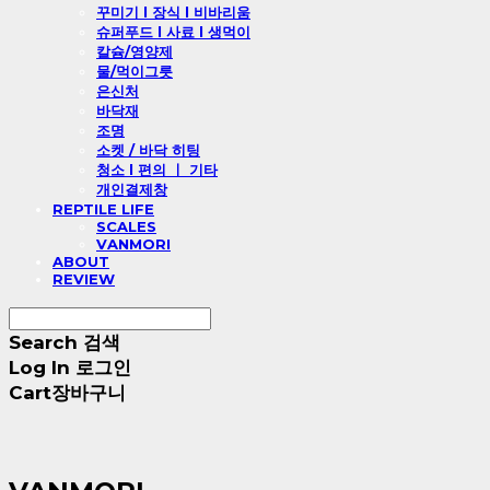
꾸미기 l 장식 l 비바리움
슈퍼푸드 l 사료 l 생먹이
칼슘/영양제
물/먹이그릇
은신처
바닥재
조명
소켓 / 바닥 히팅
청소 l 편의 ㅣ 기타
개인결제창
REPTILE LIFE
SCALES
VANMORI
ABOUT
REVIEW
Search
검색
Log In
로그인
Cart
장바구니