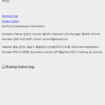
라인
Terms of Use
Privacy Policy
Confirm Entrepreneur Information
Company Name: 반모리 | Owner: 맹대주 | Personal Info Manager: 맹대주 | Phone
Number: 0507-1422-0267 | Email: vanmori@naver.com
Address: 충남 천안시 동남구 충절로23 (신부동473-11) B1층 | Business Registration
Number:
875-01-00978
| Business License:
2017-충남아산-0227
| Hosting by sixshop