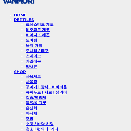
HOME
REPTILES
크레스티드 게코
레오파드 게코
비어디 드래곤
도마뱀
육지 거북
모니터 / 테구
스네이크
카멜레온
양서류
SHOP
사육세트
사육장
꾸미기 l 장식 l 비바리움
슈퍼푸드 l 사료 l 생먹이
칼슘/영양제
물/먹이그릇
은신처
바닥재
조명
소켓 / 바닥 히팅
청소 l 편의 ㅣ 기타