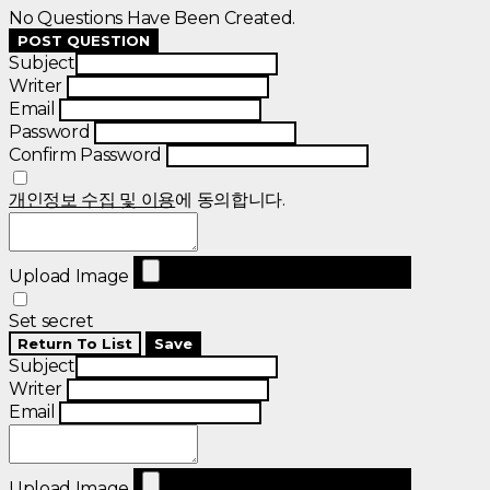
No Questions Have Been Created.
POST QUESTION
Subject
Writer
Email
Password
Confirm Password
개인정보 수집 및 이용
에 동의합니다.
Upload Image
Set secret
Return To List
Save
Subject
Writer
Email
Upload Image