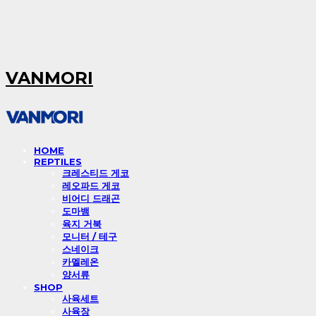
VANMORI
HOME
REPTILES
크레스티드 게코
레오파드 게코
비어디 드래곤
도마뱀
육지 거북
모니터 / 테구
스네이크
카멜레온
양서류
SHOP
사육세트
사육장