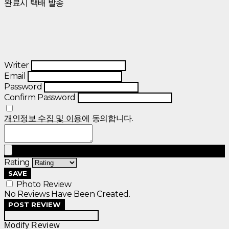
완료시 택배 발송
Writer
Email
Password
Confirm Password
개인정보 수집 및 이용
에 동의합니다.
Rating
SAVE
Photo Review
No Reviews Have Been Created.
POST REVIEW
Modify Review