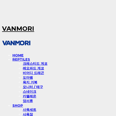
VANMORI
HOME
REPTILES
크레스티드 게코
레오파드 게코
비어디 드래곤
도마뱀
육지 거북
모니터 / 테구
스네이크
카멜레온
양서류
SHOP
사육세트
사육장