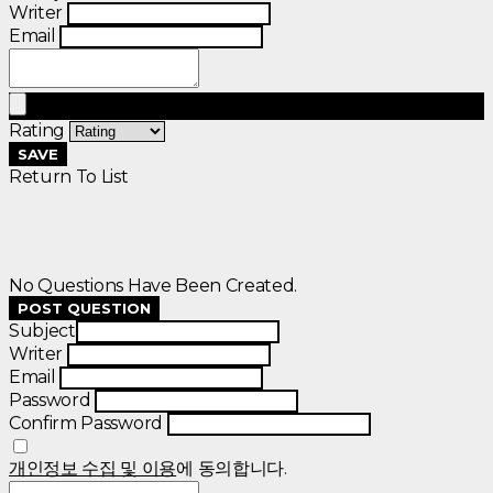
Writer
Email
Rating
SAVE
Return To List
No Questions Have Been Created.
POST QUESTION
Subject
Writer
Email
Password
Confirm Password
개인정보 수집 및 이용
에 동의합니다.