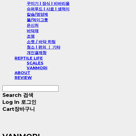
꾸미기 l 장식 l 비바리움
슈퍼푸드 l 사료 l 생먹이
칼슘/영양제
물/먹이그릇
은신처
바닥재
조명
소켓 / 바닥 히팅
청소 l 편의 ㅣ 기타
개인결제창
REPTILE LIFE
SCALES
VANMORI
ABOUT
REVIEW
Search
검색
Log In
로그인
Cart
장바구니