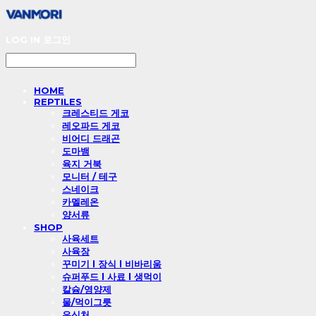
LOG IN
로그인
HOME
REPTILES
크레스티드 게코
레오파드 게코
비어디 드래곤
도마뱀
육지 거북
모니터 / 테구
스네이크
카멜레온
양서류
SHOP
사육세트
사육장
꾸미기 l 장식 l 비바리움
슈퍼푸드 l 사료 l 생먹이
칼슘/영양제
물/먹이그릇
은신처