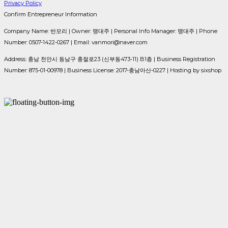
Privacy Policy
Confirm Entrepreneur Information
Company Name: 반모리 | Owner: 맹대주 | Personal Info Manager: 맹대주 | Phone
Number: 0507-1422-0267 | Email: vanmori@naver.com
Address: 충남 천안시 동남구 충절로23 (신부동473-11) B1층 | Business Registration
Number:
875-01-00978
| Business License:
2017-충남아산-0227
| Hosting by sixshop