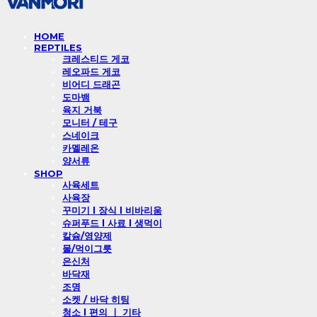
HOME
REPTILES
크레스티드 게코
레오파드 게코
비어디 드래곤
도마뱀
육지 거북
모니터 / 테구
스네이크
카멜레온
양서류
SHOP
사육세트
사육장
꾸미기 l 장식 l 비바리움
슈퍼푸드 l 사료 l 생먹이
칼슘/영양제
물/먹이그릇
은신처
바닥재
조명
소켓 / 바닥 히팅
청소 l 편의 ㅣ 기타