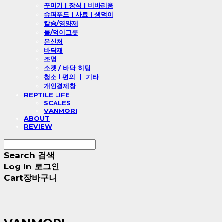
꾸미기 l 장식 l 비바리움
슈퍼푸드 l 사료 l 생먹이
칼슘/영양제
물/먹이그릇
은신처
바닥재
조명
소켓 / 바닥 히팅
청소 l 편의 ㅣ 기타
개인결제창
REPTILE LIFE
SCALES
VANMORI
ABOUT
REVIEW
Search
검색
Log In
로그인
Cart
장바구니