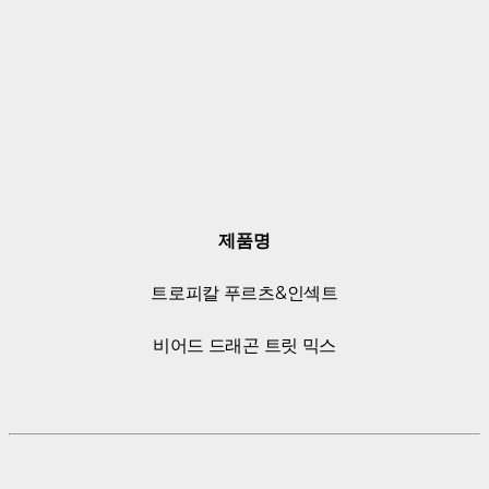
제품명
트로피칼 푸르츠&인섹트
비어드 드래곤 트릿 믹스