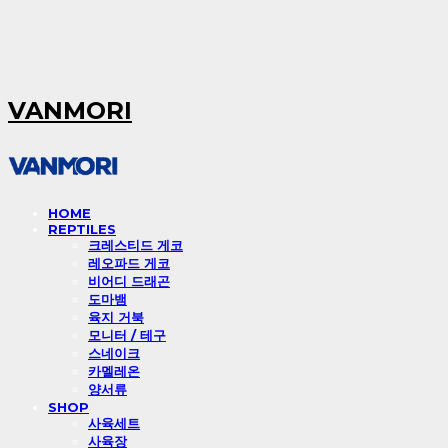
VANMORI
HOME
REPTILES
크레스티드 게코
레오파드 게코
비어디 드래곤
도마뱀
육지 거북
모니터 / 테구
스네이크
카멜레온
양서류
SHOP
사육세트
사육장