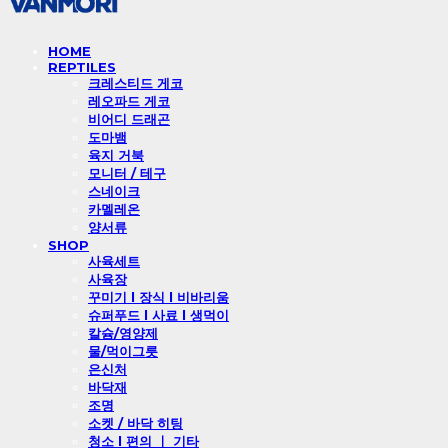
HOME
REPTILES
크레스티드 게코
레오파드 게코
비어디 드래곤
도마뱀
육지 거북
모니터 / 테구
스네이크
카멜레온
양서류
SHOP
사육세트
사육장
꾸미기 l 장식 l 비바리움
슈퍼푸드 l 사료 l 생먹이
칼슘/영양제
물/먹이그릇
은신처
바닥재
조명
소켓 / 바닥 히팅
청소 l 편의 ㅣ 기타