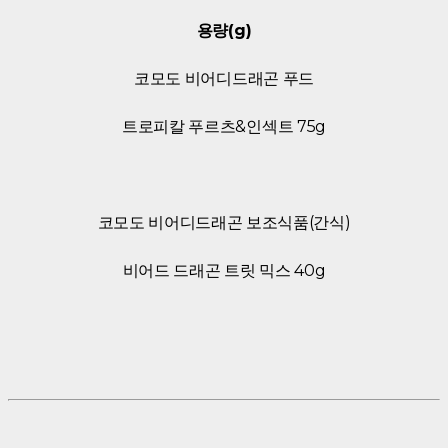
용량(g)
코모도 비어디드래곤 푸드
트로피칼 푸르츠&인섹트 75g
코모도 비어디드래곤 보조식품(간식)
비어드 드래곤 트릿 믹스 40g