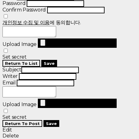
Password
Confirm Password
개인정보 수집 및 이용
에 동의합니다.
Upload Image
Set secret
Return To List
Save
Subject
Writer
Email
Upload Image
Set secret
Return To Post
Save
Edit
Delete