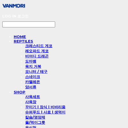
LOG IN
로그인
HOME
REPTILES
크레스티드 게코
레오파드 게코
비어디 드래곤
도마뱀
육지 거북
모니터 / 테구
스네이크
카멜레온
양서류
SHOP
사육세트
사육장
꾸미기 l 장식 l 비바리움
슈퍼푸드 l 사료 l 생먹이
칼슘/영양제
물/먹이그릇
은신처