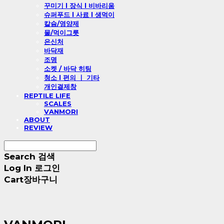
꾸미기 l 장식 l 비바리움
슈퍼푸드 l 사료 l 생먹이
칼슘/영양제
물/먹이그릇
은신처
바닥재
조명
소켓 / 바닥 히팅
청소 l 편의 ㅣ 기타
개인결제창
REPTILE LIFE
SCALES
VANMORI
ABOUT
REVIEW
Search
검색
Log In
로그인
Cart
장바구니