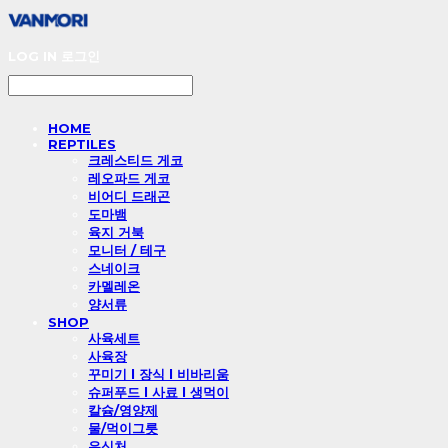
LOG IN
로그인
HOME
REPTILES
크레스티드 게코
레오파드 게코
비어디 드래곤
도마뱀
육지 거북
모니터 / 테구
스네이크
카멜레온
양서류
SHOP
사육세트
사육장
꾸미기 l 장식 l 비바리움
슈퍼푸드 l 사료 l 생먹이
칼슘/영양제
물/먹이그릇
은신처