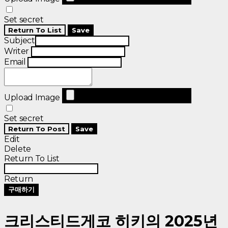
Set secret
Return To List
Save
Subject
Writer
Email
Upload Image
Set secret
Return To Post
Save
Edit
Delete
Return To List
Return
구매하기
크리스티드게코 히키의 2025년