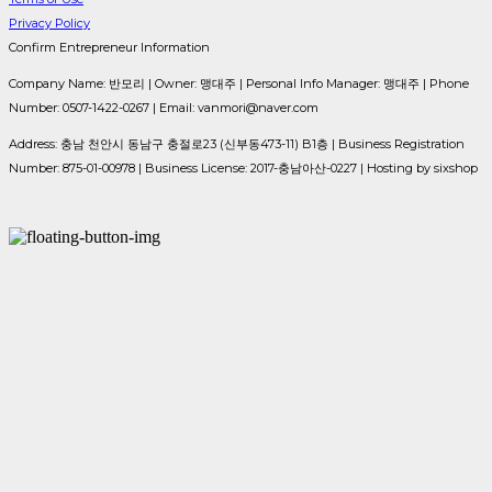
Privacy Policy
Confirm Entrepreneur Information
Company Name: 반모리 | Owner: 맹대주 | Personal Info Manager: 맹대주 | Phone
Number: 0507-1422-0267 | Email: vanmori@naver.com
Address: 충남 천안시 동남구 충절로23 (신부동473-11) B1층 | Business Registration
Number:
875-01-00978
| Business License:
2017-충남아산-0227
| Hosting by sixshop