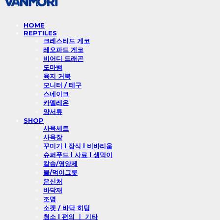
HOME
REPTILES
크레스티드 게코
레오파드 게코
비어디 드래곤
도마뱀
육지 거북
모니터 / 테구
스네이크
카멜레온
양서류
SHOP
사육세트
사육장
꾸미기 l 장식 l 비바리움
슈퍼푸드 l 사료 l 생먹이
칼슘/영양제
물/먹이그릇
은신처
바닥재
조명
소켓 / 바닥 히팅
청소 l 편의 ㅣ 기타