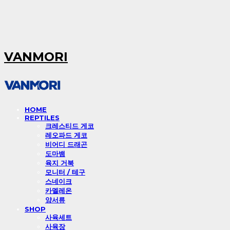
VANMORI
HOME
REPTILES
크레스티드 게코
레오파드 게코
비어디 드래곤
도마뱀
육지 거북
모니터 / 테구
스네이크
카멜레온
양서류
SHOP
사육세트
사육장