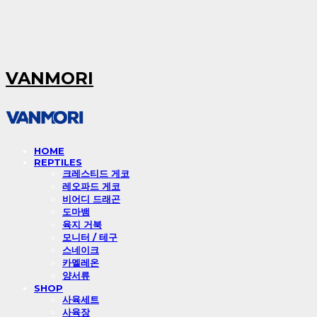
VANMORI
HOME
REPTILES
크레스티드 게코
레오파드 게코
비어디 드래곤
도마뱀
육지 거북
모니터 / 테구
스네이크
카멜레온
양서류
SHOP
사육세트
사육장