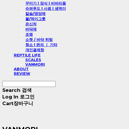
꾸미기 l 장식 l 비바리움
슈퍼푸드 l 사료 l 생먹이
칼슘/영양제
물/먹이그릇
은신처
바닥재
조명
소켓 / 바닥 히팅
청소 l 편의 ㅣ 기타
개인결제창
REPTILE LIFE
SCALES
VANMORI
ABOUT
REVIEW
Search
검색
Log In
로그인
Cart
장바구니