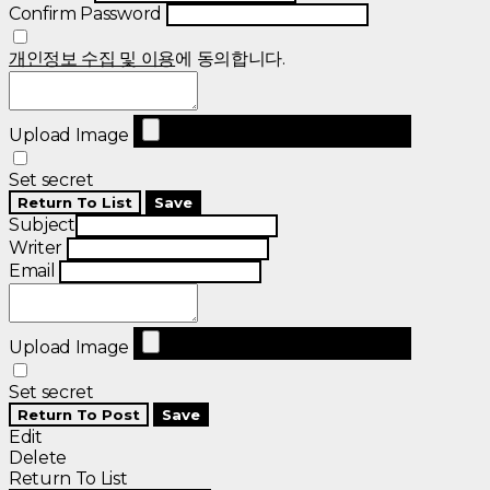
Confirm Password
개인정보 수집 및 이용
에 동의합니다.
Upload Image
Set secret
Return To List
Save
Subject
Writer
Email
Upload Image
Set secret
Return To Post
Save
Edit
Delete
Return To List