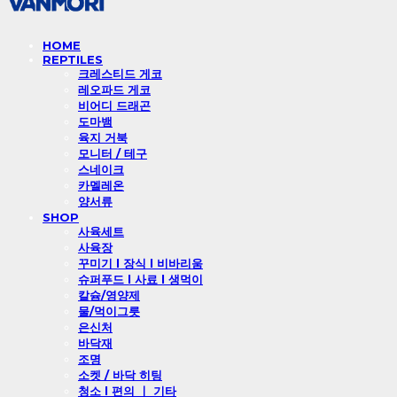
HOME
REPTILES
크레스티드 게코
레오파드 게코
비어디 드래곤
도마뱀
육지 거북
모니터 / 테구
스네이크
카멜레온
양서류
SHOP
사육세트
사육장
꾸미기 l 장식 l 비바리움
슈퍼푸드 l 사료 l 생먹이
칼슘/영양제
물/먹이그릇
은신처
바닥재
조명
소켓 / 바닥 히팅
청소 l 편의 ㅣ 기타