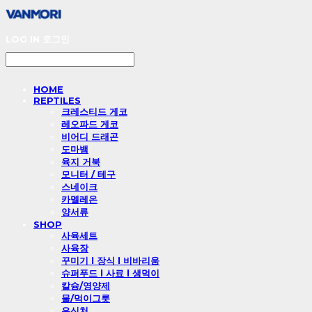
LOG IN
로그인
HOME
REPTILES
크레스티드 게코
레오파드 게코
비어디 드래곤
도마뱀
육지 거북
모니터 / 테구
스네이크
카멜레온
양서류
SHOP
사육세트
사육장
꾸미기 l 장식 l 비바리움
슈퍼푸드 l 사료 l 생먹이
칼슘/영양제
물/먹이그릇
은신처