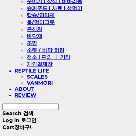
꾸미기 l 장식 l 비바리움
슈퍼푸드 l 사료 l 생먹이
칼슘/영양제
물/먹이그릇
은신처
바닥재
조명
소켓 / 바닥 히팅
청소 l 편의 ㅣ 기타
개인결제창
REPTILE LIFE
SCALES
VANMORI
ABOUT
REVIEW
Search
검색
Log In
로그인
Cart
장바구니