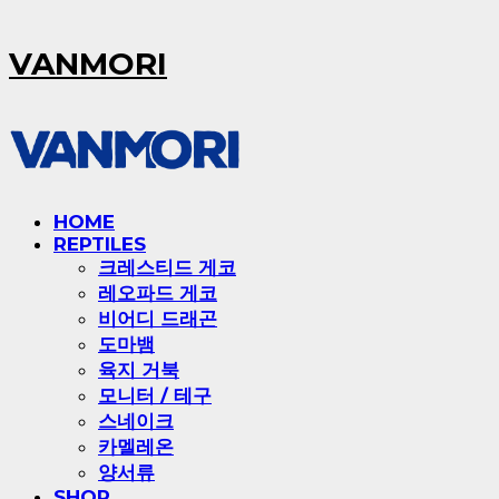
VANMORI
HOME
REPTILES
크레스티드 게코
레오파드 게코
비어디 드래곤
도마뱀
육지 거북
모니터 / 테구
스네이크
카멜레온
양서류
SHOP