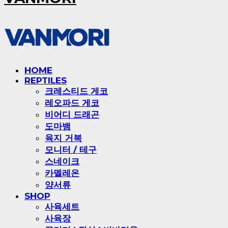
HOME
REPTILES
크레스티드 게코
레오파드 게코
비어디 드래곤
도마뱀
육지 거북
모니터 / 테구
스네이크
카멜레온
양서류
SHOP
사육세트
사육장