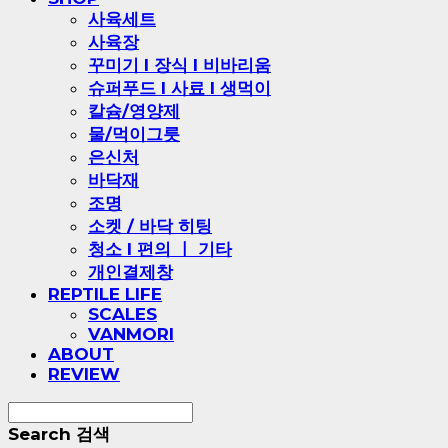
사육세트
사육장
꾸미기 l 장식 l 비바리움
슈퍼푸드 l 사료 l 생먹이
칼슘/영양제
물/먹이그릇
은신처
바닥재
조명
소켓 / 바닥 히팅
청소 l 편의 ㅣ 기타
개인결제창
REPTILE LIFE
SCALES
VANMORI
ABOUT
REVIEW
Search
검색