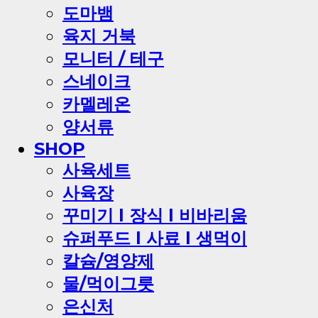
도마뱀
육지 거북
모니터 / 테구
스네이크
카멜레온
양서류
SHOP
사육세트
사육장
꾸미기 l 장식 l 비바리움
슈퍼푸드 l 사료 l 생먹이
칼슘/영양제
물/먹이그릇
은신처