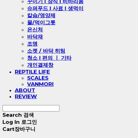
꾸미기 l 장식 l 비바리움
슈퍼푸드 l 사료 l 생먹이
칼슘/영양제
물/먹이그릇
은신처
바닥재
조명
소켓 / 바닥 히팅
청소 l 편의 ㅣ 기타
개인결제창
REPTILE LIFE
SCALES
VANMORI
ABOUT
REVIEW
Search
검색
Log In
로그인
Cart
장바구니