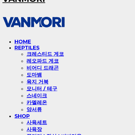
HOME
REPTILES
크레스티드 게코
레오파드 게코
비어디 드래곤
도마뱀
육지 거북
모니터 / 테구
스네이크
카멜레온
양서류
SHOP
사육세트
사육장