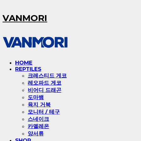
VANMORI
HOME
REPTILES
크레스티드 게코
레오파드 게코
비어디 드래곤
도마뱀
육지 거북
모니터 / 테구
스네이크
카멜레온
양서류
SHOP