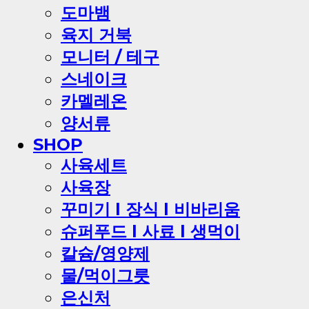
도마뱀
육지 거북
모니터 / 테구
스네이크
카멜레온
양서류
SHOP
사육세트
사육장
꾸미기 l 장식 l 비바리움
슈퍼푸드 l 사료 l 생먹이
칼슘/영양제
물/먹이그릇
은신처