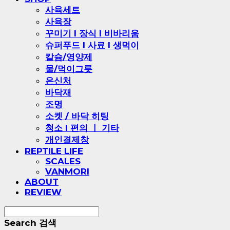
사육세트
사육장
꾸미기 l 장식 l 비바리움
슈퍼푸드 l 사료 l 생먹이
칼슘/영양제
물/먹이그릇
은신처
바닥재
조명
소켓 / 바닥 히팅
청소 l 편의 ㅣ 기타
개인결제창
REPTILE LIFE
SCALES
VANMORI
ABOUT
REVIEW
Search
검색