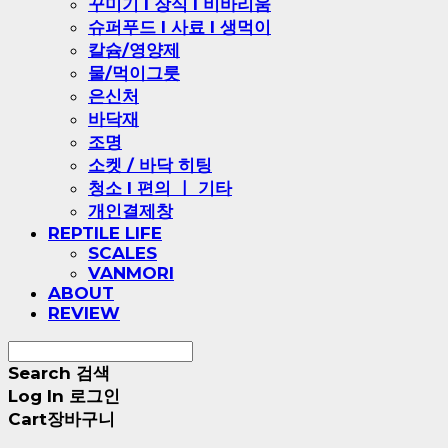
꾸미기 l 장식 l 비바리움
슈퍼푸드 l 사료 l 생먹이
칼슘/영양제
물/먹이그릇
은신처
바닥재
조명
소켓 / 바닥 히팅
청소 l 편의 ㅣ 기타
개인결제창
REPTILE LIFE
SCALES
VANMORI
ABOUT
REVIEW
Search
검색
Log In
로그인
Cart
장바구니