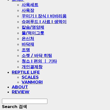
사육세트
사육장
꾸미기 l 장식 l 비바리움
슈퍼푸드 l 사료 l 생먹이
칼슘/영양제
물/먹이그릇
은신처
바닥재
조명
소켓 / 바닥 히팅
청소 l 편의 ㅣ 기타
개인결제창
REPTILE LIFE
SCALES
VANMORI
ABOUT
REVIEW
Search
검색