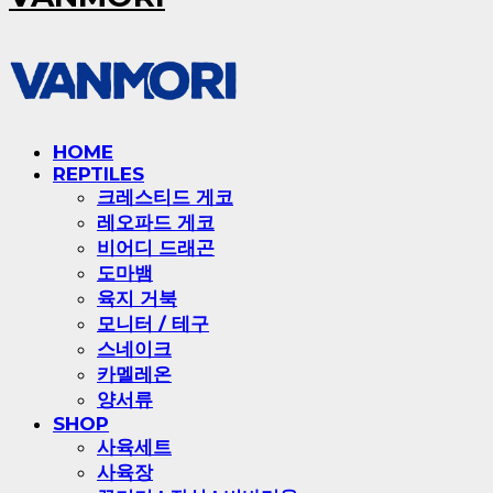
HOME
REPTILES
크레스티드 게코
레오파드 게코
비어디 드래곤
도마뱀
육지 거북
모니터 / 테구
스네이크
카멜레온
양서류
SHOP
사육세트
사육장