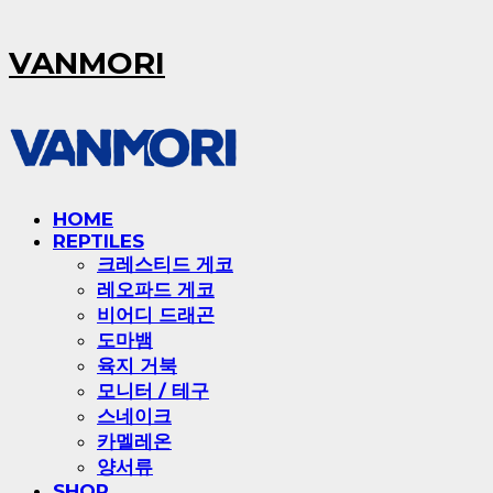
VANMORI
HOME
REPTILES
크레스티드 게코
레오파드 게코
비어디 드래곤
도마뱀
육지 거북
모니터 / 테구
스네이크
카멜레온
양서류
SHOP