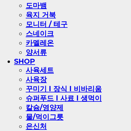
도마뱀
육지 거북
모니터 / 테구
스네이크
카멜레온
양서류
SHOP
사육세트
사육장
꾸미기 l 장식 l 비바리움
슈퍼푸드 l 사료 l 생먹이
칼슘/영양제
물/먹이그릇
은신처