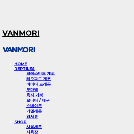
VANMORI
HOME
REPTILES
크레스티드 게코
레오파드 게코
비어디 드래곤
도마뱀
육지 거북
모니터 / 테구
스네이크
카멜레온
양서류
SHOP
사육세트
사육장