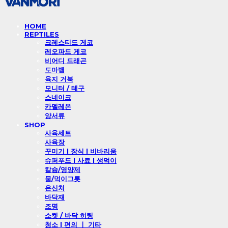
HOME
REPTILES
크레스티드 게코
레오파드 게코
비어디 드래곤
도마뱀
육지 거북
모니터 / 테구
스네이크
카멜레온
양서류
SHOP
사육세트
사육장
꾸미기 l 장식 l 비바리움
슈퍼푸드 l 사료 l 생먹이
칼슘/영양제
물/먹이그릇
은신처
바닥재
조명
소켓 / 바닥 히팅
청소 l 편의 ㅣ 기타