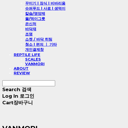
꾸미기 l 장식 l 비바리움
슈퍼푸드 l 사료 l 생먹이
칼슘/영양제
물/먹이그릇
은신처
바닥재
조명
소켓 / 바닥 히팅
청소 l 편의 ㅣ 기타
개인결제창
REPTILE LIFE
SCALES
VANMORI
ABOUT
REVIEW
Search
검색
Log In
로그인
Cart
장바구니