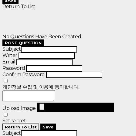
SAVE
Return To List
No Questions Have Been Created.
POST QUESTION
Subject
Writer
Email
Password
Confirm Password
개인정보 수집 및 이용
에 동의합니다.
Upload Image
Set secret
Return To List
Save
Subject