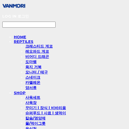
LOG IN
로그인
HOME
REPTILES
크레스티드 게코
레오파드 게코
비어디 드래곤
도마뱀
육지 거북
모니터 / 테구
스네이크
카멜레온
양서류
SHOP
사육세트
사육장
꾸미기 l 장식 l 비바리움
슈퍼푸드 l 사료 l 생먹이
칼슘/영양제
물/먹이그릇
은신처