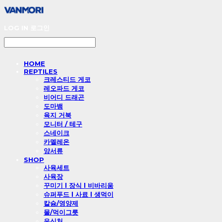
LOG IN
로그인
HOME
REPTILES
크레스티드 게코
레오파드 게코
비어디 드래곤
도마뱀
육지 거북
모니터 / 테구
스네이크
카멜레온
양서류
SHOP
사육세트
사육장
꾸미기 l 장식 l 비바리움
슈퍼푸드 l 사료 l 생먹이
칼슘/영양제
물/먹이그릇
은신처