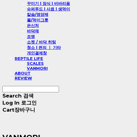
꾸미기 l 장식 l 비바리움
슈퍼푸드 l 사료 l 생먹이
칼슘/영양제
물/먹이그릇
은신처
바닥재
조명
소켓 / 바닥 히팅
청소 l 편의 ㅣ 기타
개인결제창
REPTILE LIFE
SCALES
VANMORI
ABOUT
REVIEW
Search
검색
Log In
로그인
Cart
장바구니