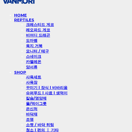
HOME
REPTILES
크레스티드 게코
레오파드 게코
비어디 드래곤
도마뱀
육지 거북
모니터 / 테구
스네이크
카멜레온
양서류
SHOP
사육세트
사육장
꾸미기 l 장식 l 비바리움
슈퍼푸드 l 사료 l 생먹이
칼슘/영양제
물/먹이그릇
은신처
바닥재
조명
소켓 / 바닥 히팅
청소 l 편의 ㅣ 기타