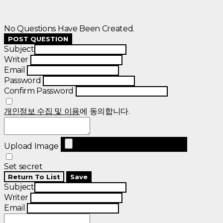
No Questions Have Been Created.
POST QUESTION
Subject
Writer
Email
Password
Confirm Password
개인정보 수집 및 이용
에 동의합니다.
Upload Image
Set secret
Return To List
Save
Subject
Writer
Email