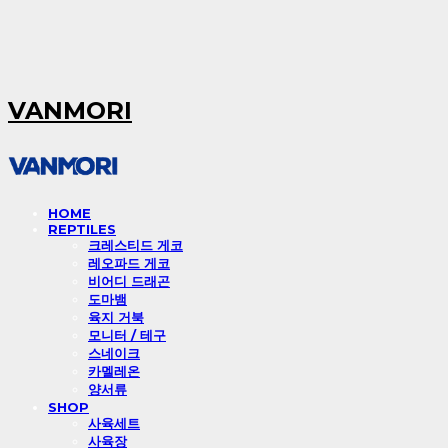
VANMORI
HOME
REPTILES
크레스티드 게코
레오파드 게코
비어디 드래곤
도마뱀
육지 거북
모니터 / 테구
스네이크
카멜레온
양서류
SHOP
사육세트
사육장