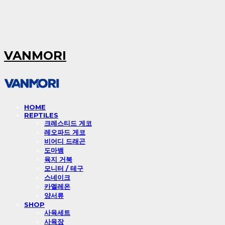
VANMORI
HOME
REPTILES
크레스티드 게코
레오파드 게코
비어디 드래곤
도마뱀
육지 거북
모니터 / 테구
스네이크
카멜레온
양서류
SHOP
사육세트
사육장