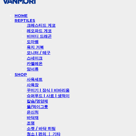
HOME
REPTILES
크레스티드 게코
레오파드 게코
비어디 드래곤
도마뱀
육지 거북
모니터 / 테구
스네이크
카멜레온
양서류
SHOP
사육세트
사육장
꾸미기 l 장식 l 비바리움
슈퍼푸드 l 사료 l 생먹이
칼슘/영양제
물/먹이그릇
은신처
바닥재
조명
소켓 / 바닥 히팅
청소 l 편의 ㅣ 기타