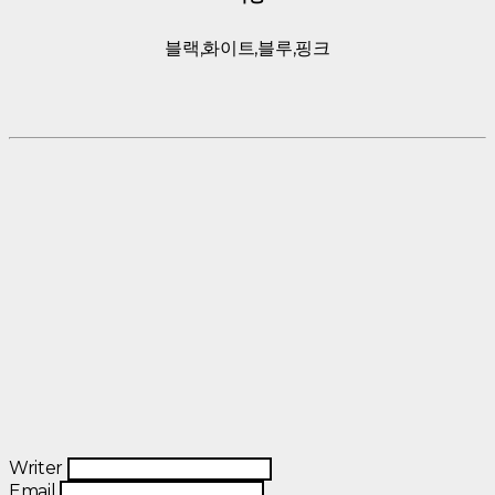
블랙,화이트,블루,핑크
Writer
Email