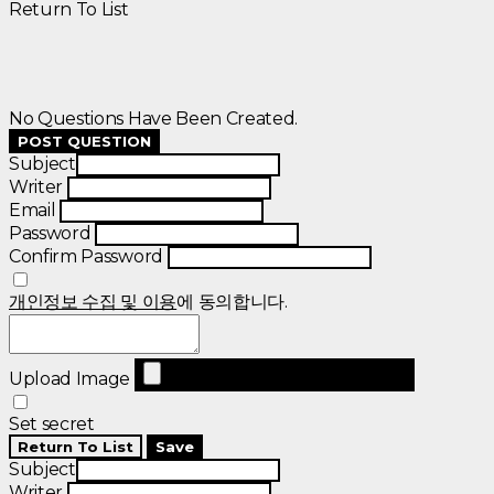
Return To List
No Questions Have Been Created.
POST QUESTION
Subject
Writer
Email
Password
Confirm Password
개인정보 수집 및 이용
에 동의합니다.
Upload Image
Set secret
Return To List
Save
Subject
Writer