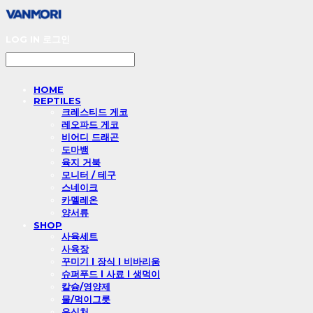
LOG IN
로그인
HOME
REPTILES
크레스티드 게코
레오파드 게코
비어디 드래곤
도마뱀
육지 거북
모니터 / 테구
스네이크
카멜레온
양서류
SHOP
사육세트
사육장
꾸미기 l 장식 l 비바리움
슈퍼푸드 l 사료 l 생먹이
칼슘/영양제
물/먹이그릇
은신처