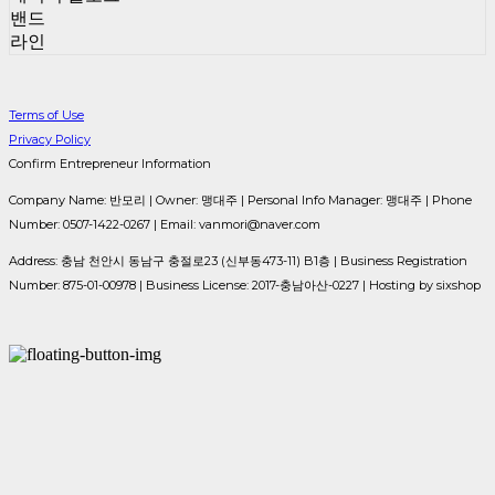
밴드
라인
Terms of Use
Privacy Policy
Confirm Entrepreneur Information
Company Name: 반모리 | Owner: 맹대주 | Personal Info Manager: 맹대주 | Phone
Number: 0507-1422-0267 | Email: vanmori@naver.com
Address: 충남 천안시 동남구 충절로23 (신부동473-11) B1층 | Business Registration
Number:
875-01-00978
| Business License:
2017-충남아산-0227
| Hosting by sixshop