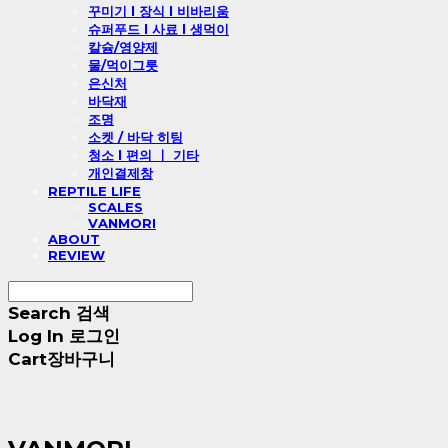
꾸미기 l 장식 l 비바리움
슈퍼푸드 l 사료 l 생먹이
칼슘/영양제
물/먹이그릇
은신처
바닥재
조명
소켓 / 바닥 히팅
청소 l 편의 ㅣ 기타
개인결제창
REPTILE LIFE
SCALES
VANMORI
ABOUT
REVIEW
Search
검색
Log In
로그인
Cart
장바구니